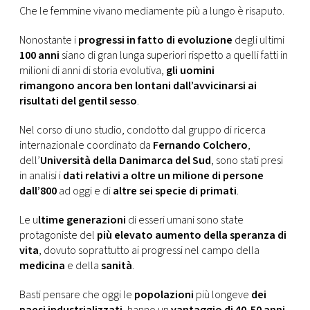
CONSIGLIA
Che le femmine vivano mediamente più a lungo è risaputo.
Nonostante i
progressi in fatto di evoluzione
degli ultimi
100 anni
siano di gran lunga superiori rispetto a quelli fatti in
milioni di anni di storia evolutiva,
gli uomini
rimangono ancora ben lontani dall’avvicinarsi ai
risultati del gentil sesso
.
Nel corso di uno studio, condotto dal gruppo di ricerca
internazionale coordinato da
Fernando Colchero
,
dell’
Università della Danimarca del Sud
, sono stati presi
in analisi i
dati relativi a oltre un milione di persone
dall’800
ad oggi e di
altre sei specie di primati
.
Le u
ltime generazioni
di esseri umani sono state
protagoniste del
più elevato aumento della speranza di
vita
, dovuto soprattutto ai progressi nel campo della
medicina
e della
sanità
.
Basti pensare che oggi le
popolazioni
più longeve
dei