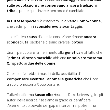
paesi industrializzati
, hanno un
vantaggio di 40-50 anni
sulle popolazioni che conservano ancora tradizioni
tribali
, per le quali invece ben poco è cambiato.
In tutte le specie
si è osservato un
divario uomo-donna
,
che vede i primi in
considerevole svantaggio
.
La definitiva
causa
di questa condizione rimane
ancora
sconosciuta
, sebbene ci siano diverse
ipotesi
.
Una in particolare fa riferimento alla
genetica
e al fatto che
i
primati di sesso maschil
e abbiano
un solo cromosoma
X
, rispetto ai
due delle donne
.
Questo priverebbe i maschi della possibilità di
compensare eventuali anomalie genetiche
che il oro
unico cromosoma X può portare.
Tuttavia, afferma
Susan Alberts
della Duke University, tra gli
autori della ricerca, “se siamo in grado di identificare
l’elemento colpevole del gap e intervenire, potremmo