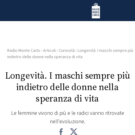
Vai al contenuto
Radio Monte Carlo
Radio Monte Carlo
›
Articoli
›
Curiosità
›
Longevità. I maschi sempre più
HOME
indietro delle donne nella speranza di vita
RADIO
Longevità. I maschi sempre più
indietro delle donne nella
WEB
RADIO
speranza di vita
PLAYLIST
Le femmine vivono di più e le radici vanno ritrovate
nell'evoluzione.
NEWS