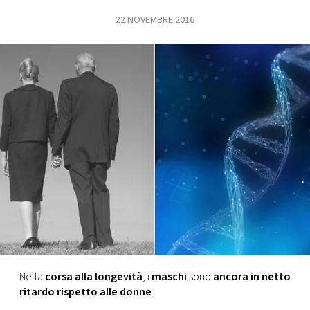
22 NOVEMBRE 2016
FOTO
CONCORSI
EVENTI
VIDEO
TV
PRINCIPATO
DI
MONACO
Nella
corsa alla longevità
, i
maschi
sono
ancora in netto
ritardo rispetto alle donne
.
RMC