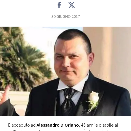
FOTO
30 GIUGNO 2017
CONCORSI
EVENTI
VIDEO
TV
PRINCIPATO
DI
MONACO
È accaduto ad
Alessandro D’Oriano
, 46 anni e disabile al
RMC