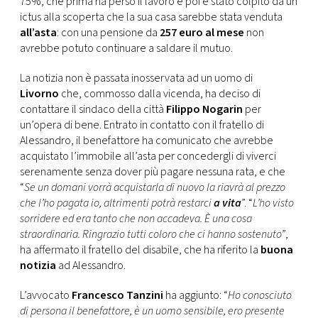
75%, che prima ha perso il lavoro e poi è stato colpito da un
CONSIGLIA
ictus alla scoperta che la sua casa sarebbe stata venduta
all’asta
: con una pensione da
257 euro al mese
non
avrebbe potuto continuare a saldare il mutuo.
La notizia non è passata inosservata ad un uomo di
Livorno
che, commosso dalla vicenda, ha deciso di
contattare il sindaco della città
Filippo Nogarin
per
un’opera di bene. Entrato in contatto con il fratello di
Alessandro, il benefattore ha comunicato che avrebbe
acquistato l’immobile all’asta per concedergli di viverci
serenamente senza dover più pagare nessuna rata, e che
“
Se un domani vorrà acquistarla di nuovo la riavrà al prezzo
che l’ho pagata io, altrimenti potrà restarci
a vita
”. “
L’ho visto
sorridere ed era tanto che non accadeva. È una cosa
straordinaria. Ringrazio tutti coloro che ci hanno sostenuto”
,
ha affermato il fratello del disabile, che ha riferito la
buona
notizia
ad Alessandro.
L’avvocato
Francesco Tanzini
ha aggiunto: “
Ho conosciuto
di persona il benefattore, è un uomo sensibile, ero presente