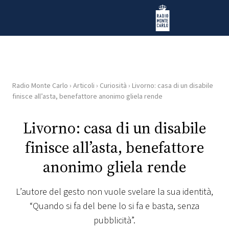
Vai al contenuto
Radio Monte Carlo
Radio Monte Carlo
›
Articoli
›
Curiosità
›
Livorno: casa di un disabile
HOME
finisce all’asta, benefattore anonimo gliela rende
RADIO
Livorno: casa di un disabile
finisce all’asta, benefattore
WEB
RADIO
anonimo gliela rende
PLAYLIST
L’autore del gesto non vuole svelare la sua identità,
“Quando si fa del bene lo si fa e basta, senza
NEWS
pubblicità”.