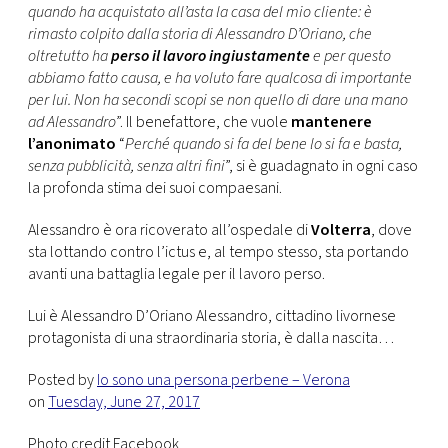
quando ha acquistato all’asta la casa del mio cliente: è
rimasto colpito dalla storia di Alessandro D’Oriano, che
oltretutto ha
perso il lavoro ingiustamente
e per questo
abbiamo fatto causa, e ha voluto fare qualcosa di importante
per lui. Non ha secondi scopi se non quello di dare una mano
ad Alessandro
”. Il benefattore, che vuole
mantenere
l’anonimato
“
Perché quando si fa del bene lo si fa e basta,
senza pubblicità, senza altri fini
”, si è guadagnato in ogni caso
la profonda stima dei suoi compaesani.
Alessandro è ora ricoverato all’ospedale di
Volterra
, dove
sta lottando contro l’ictus e, al tempo stesso, sta portando
avanti una battaglia legale per il lavoro perso.
Lui è Alessandro D’Oriano Alessandro, cittadino livornese
protagonista di una straordinaria storia, è dalla nascita…
Posted by
Io sono una persona perbene – Verona
on
Tuesday, June 27, 2017
Photo credit Facebook