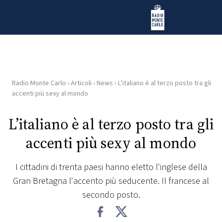
Vai al contenuto
Radio Monte Carlo
Radio Monte Carlo
›
Articoli
›
News
›
L’italiano è al terzo posto tra gli
HOME
accenti più sexy al mondo
RADIO
L’italiano è al terzo posto tra gli
accenti più sexy al mondo
WEB
RADIO
I cittadini di trenta paesi hanno eletto l'inglese della
Gran Bretagna l'accento più seducente. Il francese al
PLAYLIST
secondo posto.
NEWS