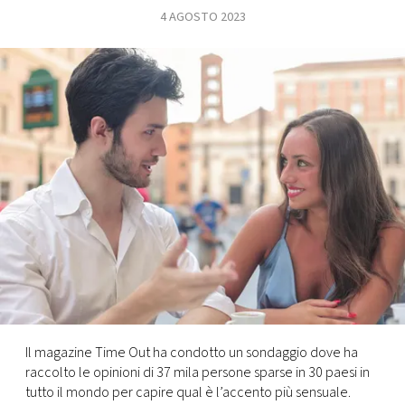
4 AGOSTO 2023
FOTO
CONCORSI
EVENTI
VIDEO
TV
PRINCIPATO
DI
MONACO
Il magazine Time Out ha condotto un sondaggio dove ha
raccolto le opinioni di 37 mila persone sparse in 30 paesi in
RMC
tutto il mondo per capire qual è l’accento più sensuale.