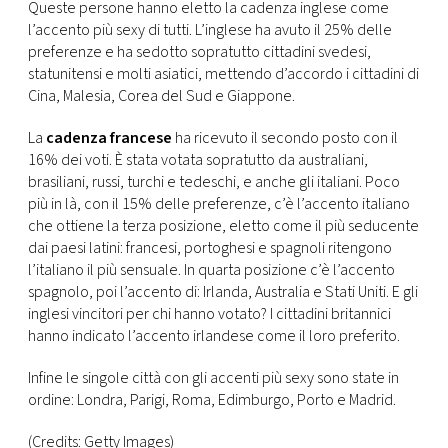
CONSIGLIA
Queste persone hanno eletto la cadenza inglese come
l’accento più sexy di tutti. L’inglese ha avuto il 25% delle
preferenze e ha sedotto sopratutto cittadini svedesi,
statunitensi e molti asiatici, mettendo d’accordo i cittadini di
Cina, Malesia, Corea del Sud e Giappone.
La
cadenza francese
ha ricevuto il secondo posto con il
16% dei voti. È stata votata sopratutto da australiani,
brasiliani, russi, turchi e tedeschi, e anche gli italiani. Poco
più in là, con il 15% delle preferenze, c’è l’accento italiano
che ottiene la terza posizione, eletto come il più seducente
dai paesi latini: francesi, portoghesi e spagnoli ritengono
l’italiano il più sensuale. In quarta posizione c’è l’accento
spagnolo, poi l’accento di: Irlanda, Australia e Stati Uniti. E gli
inglesi vincitori per chi hanno votato? I cittadini britannici
hanno indicato l’accento irlandese come il loro preferito.
Infine le singole città con gli accenti più sexy sono state in
ordine: Londra, Parigi, Roma, Edimburgo, Porto e Madrid.
(Credits: Getty Images)