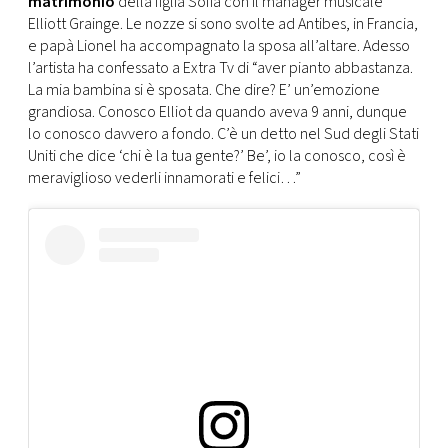
matrimonio
della figlia Sofia con il manager musicale
CONSIGLIA
Elliott Grainge. Le nozze si sono svolte ad Antibes, in Francia,
e papà Lionel ha accompagnato la sposa all’altare. Adesso
l’artista ha confessato a Extra Tv di “aver pianto abbastanza.
La mia bambina si è sposata. Che dire? E’ un’emozione
grandiosa. Conosco Elliot da quando aveva 9 anni, dunque
lo conosco davvero a fondo. C’è un detto nel Sud degli Stati
Uniti che dice ‘chi è la tua gente?’ Be’, io la conosco, così è
meraviglioso vederli innamorati e felici…”