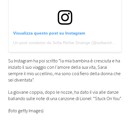
Visualizza questo post su Instagram
Un post condiviso da Sofia Richie Grainge (@sofiarichiegrainge)
Su Instagram ha poi scritto “la mia bambina è cresciuta e ha
iniziato il suo viaggio con l’amore della sua vita, Sarai
sempre il mio uccellino, ma sono così fiero della donna che
sei diventata”.
La giovane coppia, dopo le nozze, ha dato il via alle danze
ballando sulle note di una canzone di Lionel: “Stuck On You”.
(foto getty Images)