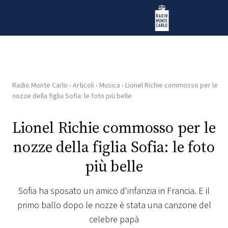
Vai al contenuto
Radio Monte Carlo
Radio Monte Carlo
›
Articoli
›
Musica
›
Lionel Richie commosso per le
HOME
nozze della figlia Sofia: le foto più belle
RADIO
Lionel Richie commosso per le
nozze della figlia Sofia: le foto
WEB
RADIO
più belle
PLAYLIST
Sofia ha sposato un amico d'infanzia in Francia. E il
primo ballo dopo le nozze è stata una canzone del
NEWS
celebre papà