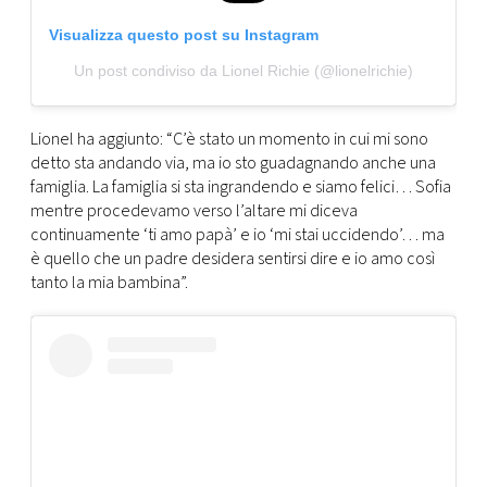
Visualizza questo post su Instagram
Un post condiviso da Lionel Richie (@lionelrichie)
Lionel ha aggiunto: “C’è stato un momento in cui mi sono
detto sta andando via, ma io sto guadagnando anche una
famiglia. La famiglia si sta ingrandendo e siamo felici… Sofia
mentre procedevamo verso l’altare mi diceva
continuamente ‘ti amo papà’ e io ‘mi stai uccidendo’… ma
è quello che un padre desidera sentirsi dire e io amo così
tanto la mia bambina”.