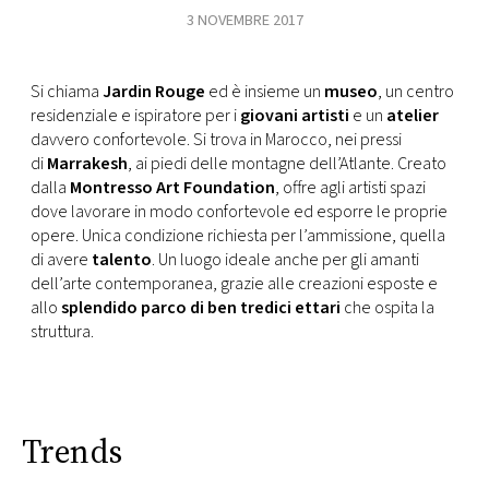
3 NOVEMBRE 2017
FOTO
Si chiama
Jardin Rouge
ed è insieme un
museo
, un centro
CONCORSI
residenziale e ispiratore per i
giovani artisti
e un
atelier
davvero confortevole. Si trova in Marocco, nei pressi
di
Marrakesh
, ai piedi delle montagne dell’Atlante. Creato
EVENTI
dalla
Montresso Art Foundation
, offre agli artisti spazi
dove lavorare in modo confortevole ed esporre le proprie
VIDEO
opere. Unica condizione richiesta per l’ammissione, quella
di avere
talento
. Un luogo ideale anche per gli amanti
dell’arte contemporanea, grazie alle creazioni esposte e
TV
allo
splendido parco di ben tredici ettari
che ospita la
struttura.
PRINCIPATO
DI
MONACO
Trends
RMC