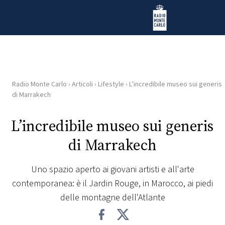
Vai al contenuto
Radio Monte Carlo
Radio Monte Carlo
›
Articoli
›
Lifestyle
›
L’incredibile museo sui generis
HOME
di Marrakech
RADIO
L’incredibile museo sui generis
di Marrakech
WEB
RADIO
Uno spazio aperto ai giovani artisti e all'arte
contemporanea: è il Jardin Rouge, in Marocco, ai piedi
PLAYLIST
delle montagne dell'Atlante
NEWS