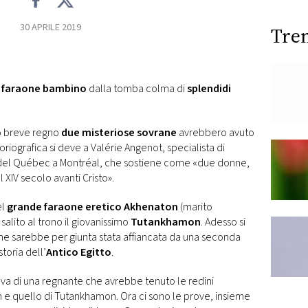
30 APRILE 2019
Tre
l
faraone bambino
dalla tomba colma di
splendidi
o breve regno
due misteriose sovrane
avrebbero avuto
storiografica si deve a Valérie Angenot, specialista di
à del Québec a Montréal, che sostiene come «due donne,
 XIV secolo avanti Cristo».
el
grande faraone eretico Akhenaton
(marito
 salito al trono il giovanissimo
Tutankhamon
. Adesso si
che sarebbe per giunta stata affiancata da una seconda
toria dell’
Antico Egitto
.
ava di una regnante che avrebbe tenuto le redini
on e quello di Tutankhamon. Ora ci sono le prove, insieme