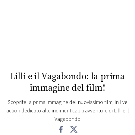
FOTO
CONCORSI
EVENTI
VIDEO
Lilli e il Vagabondo: la prima
TV
immagine del film!
PRINCIPATO
Scoprite la prima immagine del nuovissimo film, in live
DI
action dedicato alle indimenticabili avventure di Lilli e il
MONACO
Vagabondo
RMC