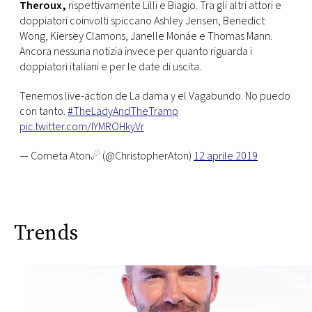
Theroux,
rispettivamente Lilli e Biagio. Tra gli altri attori e
doppiatori coinvolti spiccano Ashley Jensen, Benedict
Wong, Kiersey Clamons, Janelle Monáe e Thomas Mann.
Ancora nessuna notizia invece per quanto riguarda i
doppiatori italiani e per le date di uscita.
Tenemos live-action de La dama y el Vagabundo. No puedo
con tanto.
#TheLadyAndTheTramp
pic.twitter.com/IYMROHkyVr
— Cometa Aton☄ (@ChristopherAton)
12 aprile 2019
Trends