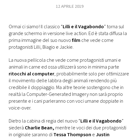
CONSIGLIA
12 APRILE 2019
Ormai ci siamo! Il classico “
Lilli e il Vagabondo
” torna sul
grande schermo in versione live action. Ed è stata diffusa la
prima immagine del suo nuovo
film
che vede come
protagonisti Lilli, Biagio e Jackie.
La nuova pellicola che vede come protagonisti umani e
animali in carne ed ossa utilizzerà sono in minima parte
ritocchi al computer
, probabilmente solo per ottimizzare
il movimento delle labbra degli animali rendendo più
credibile il doppiaggio. Ma altre teorie sostengono che in
realtà la Computer-Generated Imagery non sarà proprio
presente e i cani parleranno con voci umane doppiate in
voice-over.
Dietro la cabina di regia del nuovo “
Lilli e il Vagabondo
”
siederà
Charlie Bean,
mentre le voci dei due protagonisti
in originale saranno di
Tessa Thompson
e
Justin