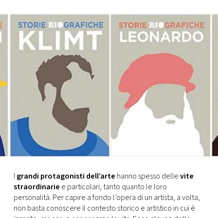
FOTO
CONCORSI
EVENTI
VIDEO
TV
PRINCIPATO
DI
I
grandi protagonisti dell’arte
hanno spesso delle
vite
MONACO
straordinarie
e particolari, tanto quanto le loro
personalità. Per capire a fondo l’opera di un artista, a volta,
non basta conoscere il contesto storico e artistico in cui è
RMC