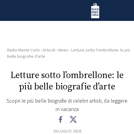
Vai al contenuto
Radio Monte Carlo
Radio Monte Carlo
›
Articoli
›
News
›
Letture sotto l’ombrellone: le più
HOME
belle biografie d’arte
RADIO
Letture sotto l’ombrellone: le
più belle biografie d’arte
WEB
RADIO
Scopri le più belle biografie di celebri artisti, da leggere
in vacanza
PLAYLIST
NEWS
26 LUGLIO 2018