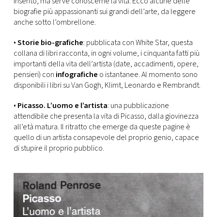
inserito, ma serve conoscerne la vita. Ecco alcune delle
CONSIGLIA
biografie più appassionanti sui grandi dell’arte, da leggere
anche sotto l’ombrellone.
•
Storie bio-grafiche
: pubblicata con White Star, questa
collana di libri racconta, in ogni volume, i cinquanta fatti più
importanti della vita dell’artista (date, accadimenti, opere,
pensieri) con
infografiche
o istantanee. Al momento sono
disponibili i libri su Van Gogh, Klimt, Leonardo e Rembrandt.
•
Picasso. L’uomo e l’artista
: una pubblicazione
attendibile che presenta la vita di Picasso, dalla giovinezza
all’età matura. Il ritratto che emerge da queste pagine è
quello di un artista consapevole del proprio genio, capace
di stupire il proprio pubblico.