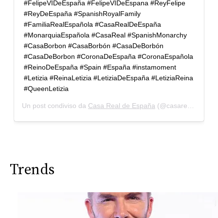
#FelipeVIDeEspaña #FelipeVIDeEspana #ReyFelipe
#ReyDeEspaña #SpanishRoyalFamily
#FamiliaRealEspañola #CasaRealDeEspaña
#MonarquiaEspañola #CasaReal #SpanishMonarchy
#CasaBorbon #CasaBorbón #CasaDeBorbón
#CasaDeBorbon #CoronaDeEspaña #CoronaEspañola
#ReinoDeEspaña #Spain #España #instamoment
#Letizia #ReinaLetizia #LetiziaDeEspaña #LetiziaReina
#QueenLetizia
Un post condiviso da
Casa Real de España
(@casarealdeespana) in data:
Trends