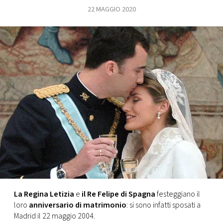
22 MAGGIO 2020
FOTO
CONCORSI
EVENTI
VIDEO
TV
PRINCIPATO
DI
MONACO
La Regina Letizia
e
il Re Felipe di Spagna
festeggiano il
loro
anniversario di matrimonio
: si sono infatti sposati a
RMC
Madrid il 22 maggio 2004.