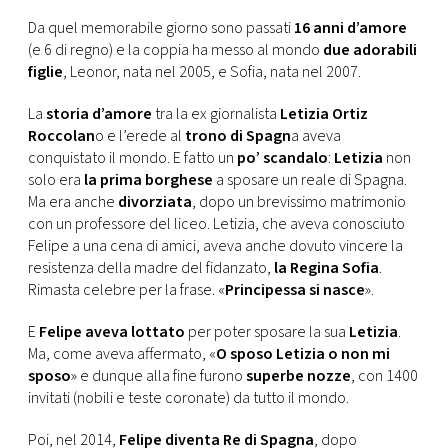
CONSIGLIA
Da quel memorabile giorno sono passati
16 anni d’amore
(e 6 di regno) e la coppia ha messo al mondo
due adorabili
figlie
, Leonor, nata nel 2005, e Sofia, nata nel 2007.
La
storia d’amore
tra la ex giornalista
Letizia Ortiz
Roccolan
o e l’erede al
trono di Spagn
a aveva
conquistato il mondo. E fatto un
po’ scandalo
:
Letizia
non
solo era
la prima borghese
a sposare un reale di Spagna.
Ma era anche
divorziata
, dopo un brevissimo matrimonio
con un professore del liceo. Letizia, che aveva conosciuto
Felipe a una cena di amici, aveva anche dovuto vincere la
resistenza della madre del fidanzato,
la Regina Sofia
.
Rimasta celebre per la frase. «
Principessa si nasce
».
E
Felipe aveva lottato
per poter sposare la sua
Letizia
.
Ma, come aveva affermato, «
O sposo Letizia o non mi
sposo
» e dunque alla fine furono
superbe nozze
, con 1400
invitati (nobili e teste coronate) da tutto il mondo.
Poi, nel 2014,
Felipe diventa Re di Spagna
, dopo