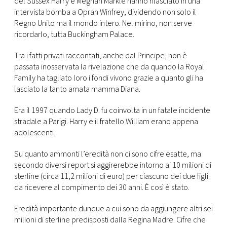
del Sussex Harry e Meghan Markle hanno rilasciato in una
CONSIGLIA
intervista bomba a Oprah Winfrey, dividendo non solo il
Regno Unito ma il mondo intero. Nel mirino, non serve
ricordarlo, tutta Buckingham Palace.
Tra i fatti privati raccontati, anche dal Principe, non è
passata inosservata la rivelazione che da quando la Royal
Family ha tagliato loro i fondi vivono grazie a quanto gli ha
lasciato la tanto amata mamma Diana.
Era il 1997 quando Lady D. fu coinvolta in un fatale incidente
stradale a Parigi. Harry e il fratello William erano appena
adolescenti.
Su quanto ammonti l’eredità non ci sono cifre esatte, ma
secondo diversi report si aggirerebbe intorno ai 10 milioni di
sterline (circa 11,2 milioni di euro) per ciascuno dei due figli
da ricevere al compimento dei 30 anni. È così è stato.
Eredità importante dunque a cui sono da aggiungere altri sei
milioni di sterline predisposti dalla Regina Madre. Cifre che