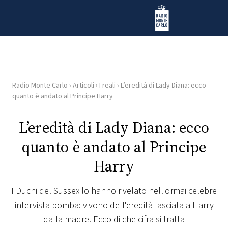
Vai al contenuto
Radio Monte Carlo
Radio Monte Carlo
›
Articoli
›
I reali
›
L’eredità di Lady Diana: ecco
HOME
quanto è andato al Principe Harry
RADIO
L’eredità di Lady Diana: ecco
quanto è andato al Principe
WEB
RADIO
Harry
PLAYLIST
I Duchi del Sussex lo hanno rivelato nell'ormai celebre
intervista bomba: vivono dell'eredità lasciata a Harry
NEWS
dalla madre. Ecco di che cifra si tratta