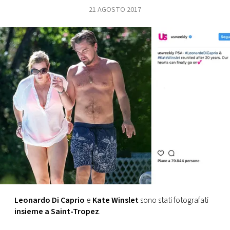
21 AGOSTO 2017
FOTO
CONCORSI
EVENTI
VIDEO
TV
PRINCIPATO
DI
MONACO
Leonardo Di Caprio
e
Kate Winslet
sono stati fotografati
insieme a Saint-Tropez
.
RMC