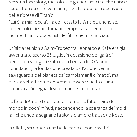
CONSIGLIA
Nessuna love story, ma solo una grande amicizia che unisce
i due attori da oltre vent’anni, iniziata proprio in occasione
delle riprese di Titanic.
“Lui è la mia roccia”, ha confessato la Winslet, anche se,
vedendoli insieme, tornano sempre alla mente i due
indimenticati protagonisti del film che li ha lanciati.
Un’altra reunion a Saint-Tropez tra Leonardo e Kate era già
avvenuta lo scorso 26 luglio, in occasione del galà di
beneficenza organizzato dalla Leonardo DiCaprio
Foundation, la fondazione creata dall’attore per la
salvaguardia del pianeta dai cambiamenti climatici, ma
questa volta il contesto sembra essere quello di una
vacanza all’insegna di sole, mare e tanto relax.
La foto di Kate e Leo, naturalmente, ha fatto il giro del
mondo in pochi minuti, riaccendendo la speranza dei molti
fan che ancora sognano la storia d’amore tra Jack e Rose.
In effetti, sarebbero una bella coppia, non trovate?