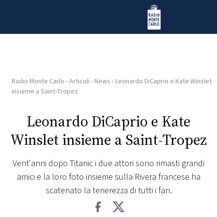
Vai al contenuto
Radio Monte Carlo
Radio Monte Carlo
›
Articoli
›
News
›
Leonardo DiCaprio e Kate Winslet
HOME
insieme a Saint-Tropez
RADIO
Leonardo DiCaprio e Kate
Winslet insieme a Saint-Tropez
WEB
RADIO
Vent'anni dopo Titanic i due attori sono rimasti grandi
amici e la loro foto insieme sulla Rivera francese ha
PLAYLIST
scatenato la tenerezza di tutti i fan.
NEWS