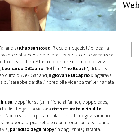
Web
Tailandia)
Khaosan Road
. Ricca di negozietti e locali a
giovani e col sacco a pelo, era il paradiso delle vacanze a
ello di avventura. A farla conoscere nel mondo aveva
,
Leonardo DiCaprio
. Nel film “
The Beach
“, di Danny
 culto di Alex Garland, il
giovane DiCaprio
si aggirava
Da cui sarebbe partita l’incredibile vicenda thriller narrata
chiusa
: troppi turisti (un milione all’anno), troppo caos,
affici illegali. La via sarà
ristrutturata e ripulita
,
. Non ci saranno più ambulanti e tutti i negozi saranno
arà ricoperta di piastrelle e i commerci non legali banditi.
 via,
paradiso degli hippy
fin dagli Anni Quaranta.