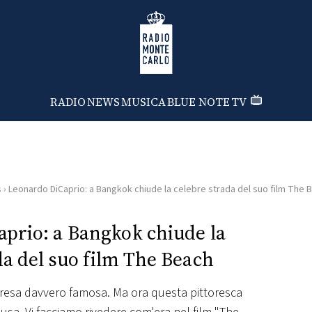
Radio Monte Carlo
RADIO
NEWS
MUSICA
BLUE NOTE
TV
s
›
Leonardo DiCaprio: a Bangkok chiude la celebre strada del suo film The 
prio: a Bangkok chiude la
da del suo film The Beach
 resa davvero famosa. Ma ora questa pittoresca