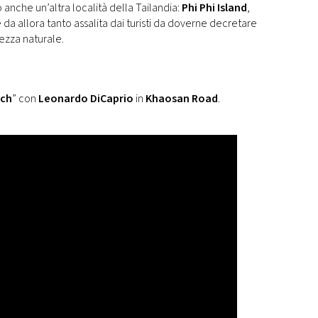
 anche un’altra località della Tailandia:
Phi Phi Island
,
e da allora tanto assalita dai turisti da doverne decretare
lezza naturale.
ach
” con
Leonardo DiCaprio
in
Khaosan Road
.