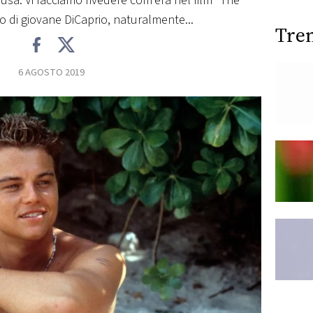
usa. Vi facciamo rivedere com'era nel film "The
o di giovane DiCaprio, naturalmente...
Tre
6 AGOSTO 2019