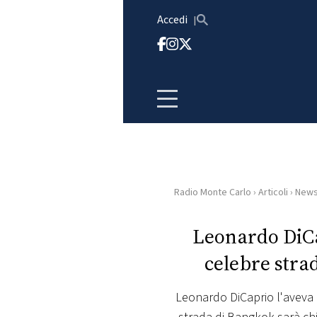
Vai al contenuto
Accedi
Radio Monte Carlo
›
Articoli
›
New
HOME
Leonardo DiCa
RADIO
celebre stra
WEB
RADIO
Leonardo DiCaprio l'aveva