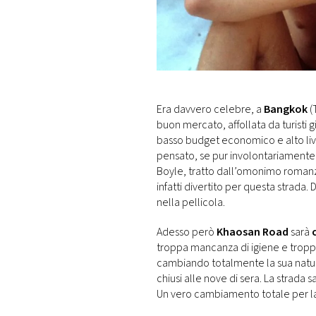
DI
MONACO
RMC
CONSIGLIA
Era davvero celebre, a
Bangkok
(
buon mercato, affollata da turisti 
basso budget economico e alto liv
pensato, se pur involontariamente
Boyle, tratto dall’omonimo romanzo
infatti divertito per questa strada. 
nella pellicola.
Adesso però
Khaosan Road
sarà
troppa mancanza di igiene e troppi tr
cambiando totalmente la sua natura
chiusi alle nove di sera. La strada s
Un vero cambiamento totale per la