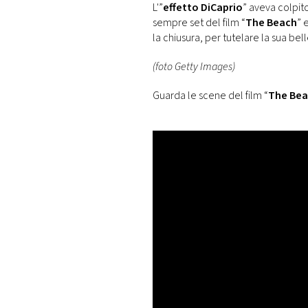
L'”
effetto DiCaprio
” aveva colpito
sempre set del film “
The Beach
” 
la chiusura, per tutelare la sua bel
(foto Getty Images)
Guarda le scene del film “
The Be