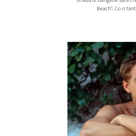
strada di Bangkok sarà chi
PLAYLIST
Beach". Co n tant
NEWS
FOTO
CONCORSI
EVENTI
VIDEO
TV
PRINCIPATO