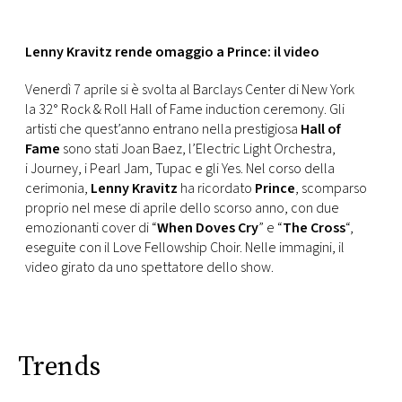
CONSIGLIA
Lenny Kravitz rende omaggio a Prince: il video
Venerdì 7 aprile si è svolta al Barclays Center di New York
la 32° Rock & Roll Hall of Fame induction ceremony. Gli
artisti che quest’anno entrano nella prestigiosa
Hall of
Fame
sono stati Joan Baez, l’Electric Light Orchestra,
i Journey, i Pearl Jam, Tupac e gli Yes. Nel corso della
cerimonia,
Lenny Kravitz
ha ricordato
Prince
, scomparso
proprio nel mese di aprile dello scorso anno, con due
emozionanti cover di “
When Doves Cry
” e “
The Cross
“,
eseguite con il Love Fellowship Choir. Nelle immagini, il
video girato da uno spettatore dello show.
Trends