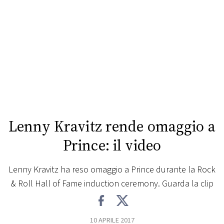
FOTO
CONCORSI
EVENTI
VIDEO
Lenny Kravitz rende omaggio a
TV
Prince: il video
PRINCIPATO
Lenny Kravitz ha reso omaggio a Prince durante la Rock
DI
& Roll Hall of Fame induction ceremony. Guarda la clip
MONACO
RMC
10 APRILE 2017