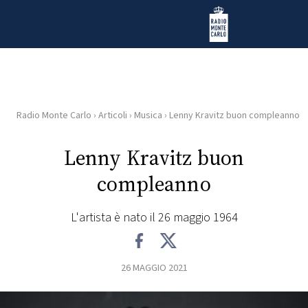
Vai al contenuto
Radio Monte Carlo
Radio Monte Carlo
›
Articoli
›
Musica
›
Lenny Kravitz buon compleanno
HOME
Lenny Kravitz buon
RADIO
compleanno
WEB
RADIO
L'artista è nato il 26 maggio 1964
PLAYLIST
26 MAGGIO 2021
NEWS