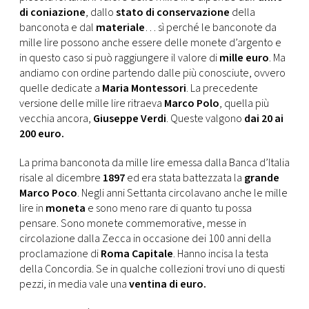
CONSIGLIA
di coniazione
, dallo
stato di conservazione
della
banconota e dal
materiale
… sì perché le banconote da
mille lire possono anche essere delle monete d’argento e
in questo caso si può raggiungere il valore di
mille euro
. Ma
andiamo con ordine partendo dalle più conosciute, ovvero
quelle dedicate a
Maria Montessori
. La precedente
versione delle mille lire ritraeva
Marco Polo
, quella più
vecchia ancora,
Giuseppe Verdi
. Queste valgono
dai 20 ai
200 euro.
La prima banconota da mille lire emessa dalla Banca d’Italia
risale al dicembre
1897
ed era stata battezzata la
grande
Marco Poco
. Negli anni Settanta circolavano anche le mille
lire in
moneta
e sono meno rare di quanto tu possa
pensare. Sono monete commemorative, messe in
circolazione dalla Zecca in occasione dei 100 anni della
proclamazione di
Roma Capitale
. Hanno incisa la testa
della Concordia. Se in qualche collezioni trovi uno di questi
pezzi, in media vale una
ventina di euro.