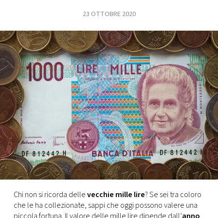
23 OTTOBRE 2020
FOTO
CONCORSI
EVENTI
VIDEO
TV
PRINCIPATO
DI
MONACO
Chi non si ricorda delle
vecchie mille lire
? Se sei tra coloro
che le ha collezionate, sappi che oggi possono valere una
RMC
piccola fortuna. Il valore delle mille lire dipende dall’
anno