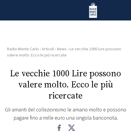
Vai al contenuto
Radio Monte Carlo
Radio Monte Carlo
›
Articoli
›
News
›
Le vecchie 1000 Lire possono
HOME
valere molto. Ecco le più ricercate
RADIO
Le vecchie 1000 Lire possono
valere molto. Ecco le più
WEB
RADIO
ricercate
PLAYLIST
Gli amanti del collezionismo le amano molto e possono
pagare fino a mille euro una singola banconota.
NEWS