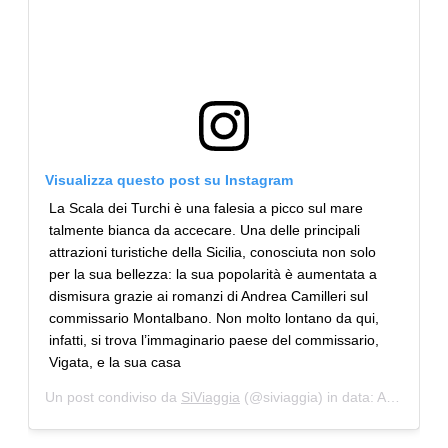
Visualizza questo post su Instagram
La Scala dei Turchi è una falesia a picco sul mare
talmente bianca da accecare. Una delle principali
attrazioni turistiche della Sicilia, conosciuta non solo
per la sua bellezza: la sua popolarità è aumentata a
dismisura grazie ai romanzi di Andrea Camilleri sul
commissario Montalbano. Non molto lontano da qui,
infatti, si trova l’immaginario paese del commissario,
Vigata, e la sua casa
Un post condiviso da
SiViaggia
(@siviaggia) in data:
Apr 11, 2019 at 2:56 PDT