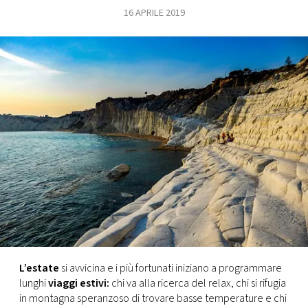
16 APRILE 2019
FOTO
CONCORSI
EVENTI
VIDEO
TV
PRINCIPATO
DI
MONACO
L’estate
si avvicina e i più fortunati iniziano a programmare
lunghi
viaggi estivi:
chi va alla ricerca del relax, chi si rifugia
RMC
in montagna speranzoso di trovare basse temperature e chi