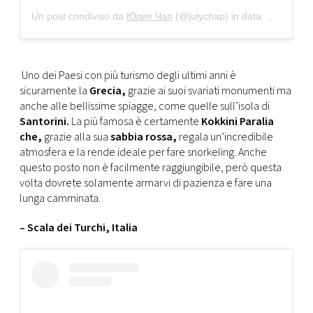
Un post condiviso da
Юлия Чап
(@julychap) in data:
Apr 16, 2
Uno dei Paesi con più turismo degli ultimi anni è
sicuramente la
Grecia,
grazie ai suoi svariati monumenti ma
anche alle bellissime spiagge, come quelle sull’isola di
Santorini.
La più famosa è certamente
Kokkini Paralia
che,
grazie alla sua
sabbia rossa,
regala un’incredibile
atmosfera e la rende ideale per fare snorkeling. Anche
questo posto non è facilmente raggiungibile, però questa
volta dovrete solamente armarvi di pazienza e fare una
lunga camminata.
– Scala dei Turchi, Italia