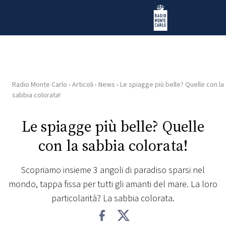
Vai al contenuto
Radio Monte Carlo
Radio Monte Carlo
›
Articoli
›
News
›
Le spiagge più belle? Quelle con la
HOME
sabbia colorata!
RADIO
Le spiagge più belle? Quelle
con la sabbia colorata!
WEB
RADIO
Scopriamo insieme 3 angoli di paradiso sparsi nel
mondo, tappa fissa per tutti gli amanti del mare. La loro
PLAYLIST
particolarità? La sabbia colorata.
NEWS