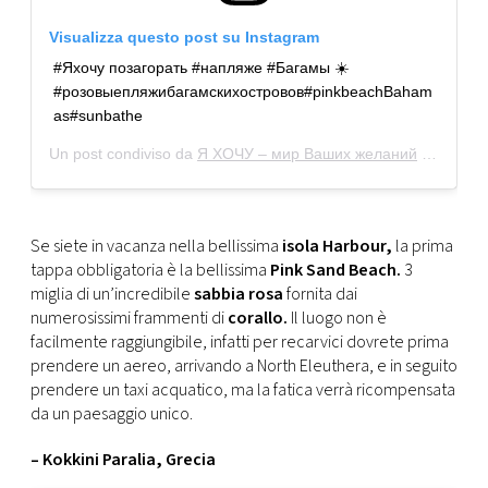
Visualizza questo post su Instagram
#Яхочу позагорать #напляже #Багамы ☀️
#розовыепляжибагамскихостровов#pinkbeachBaham
as#sunbathe
Un post condiviso da
Я ХОЧУ – мир Ваших желаний
(@ya_hochuuu) in data:
Se siete in vacanza nella bellissima
isola Harbour,
la prima
tappa obbligatoria è la bellissima
Pink Sand Beach.
3
miglia di un’incredibile
sabbia rosa
fornita dai
numerosissimi frammenti di
corallo.
Il luogo non è
facilmente raggiungibile, infatti per recarvici dovrete prima
prendere un aereo, arrivando a North Eleuthera, e in seguito
prendere un taxi acquatico, ma la fatica verrà ricompensata
da un paesaggio unico.
– Kokkini Paralia, Grecia