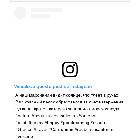
Visualizza questo post su Instagram
А наш марсианин видит солнце, что тлеет в руках
P.s.: красный песок образовался за счёт извержения
вулкана, кратер которого заполнила морская вода
#nature #beautifuldestinations #Santorini
#bestoftheday #happy #goodmorning #счастье
#Greece #travel #Санторини #redbeachsantorini
#volcano