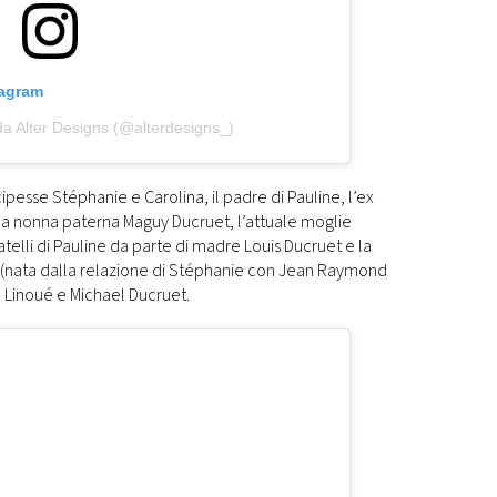
tagram
da Alter Designs (@alterdesigns_)
pesse Stéphanie e Carolina, il padre di Pauline, l’ex
la nonna paterna Maguy Ducruet, l’attuale moglie
ratelli di Pauline da parte di madre Louis Ducruet e la
(nata dalla relazione di Stéphanie con Jean Raymond
e Linoué e Michael Ducruet.