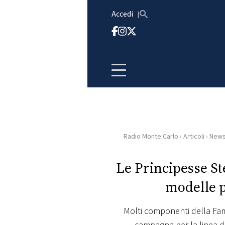
Vai al contenuto
Accedi
Radio Monte Carlo
›
Articoli
›
New
HOME
Le Principesse S
RADIO
modelle p
WEB
RADIO
Molti componenti della Fam