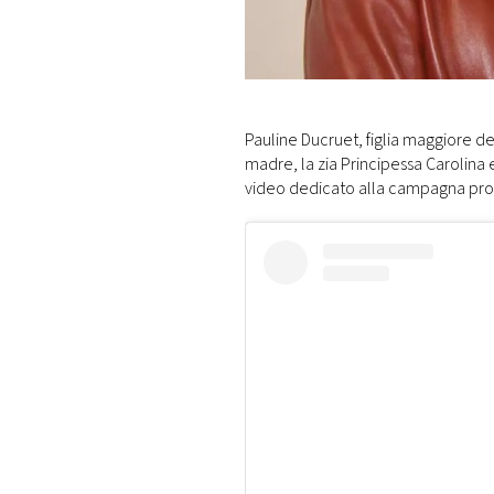
DI
MONACO
RMC
CONSIGLIA
Pauline Ducruet, figlia maggiore d
madre, la zia Principessa Carolina 
video dedicato alla campagna pro