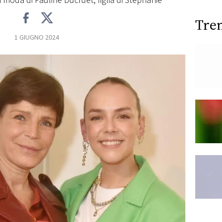
 moda di Pauline Ducruet, figlia di Stéphanie
Tre
1 GIUGNO 2024