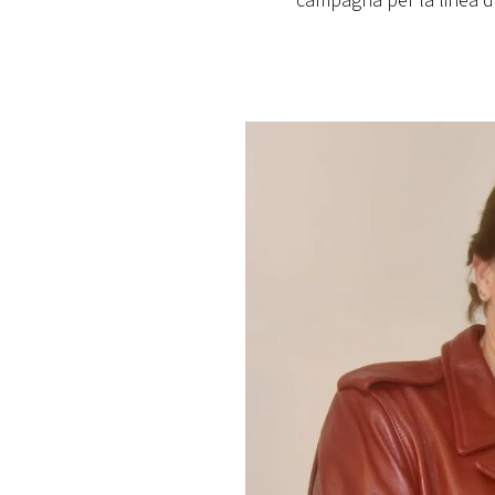
campagna per la linea di
PLAYLIST
NEWS
FOTO
CONCORSI
EVENTI
VIDEO
TV
PRINCIPATO