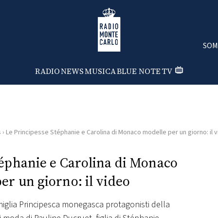
Radio Monte Carlo
SOM
RADIO
NEWS
MUSICA
BLUE NOTE
TV
s
›
Le Principesse Stéphanie e Carolina di Monaco modelle per un giorno: il 
téphanie e Carolina di Monaco
er un giorno: il video
iglia Principesca monegasca protagonisti della