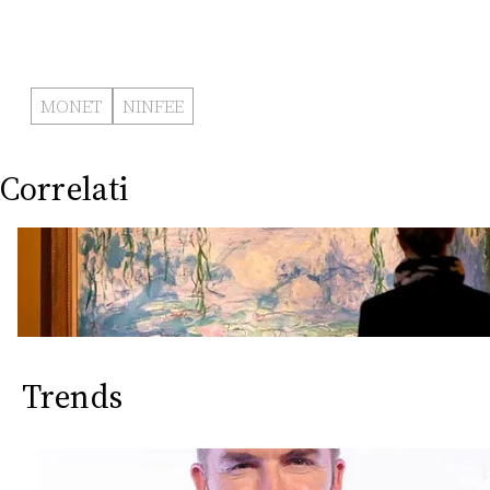
MONET
NINFEE
Correlati
Trends