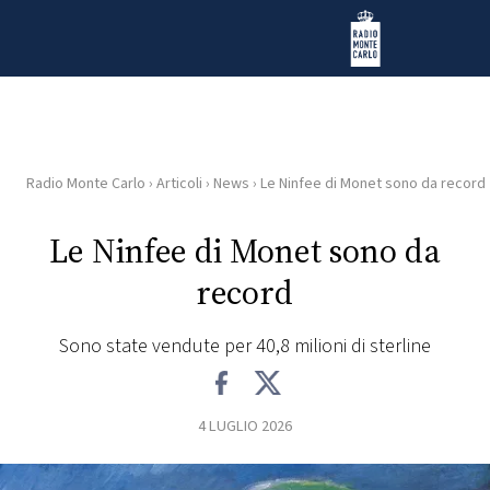
Vai al contenuto
Radio Monte Carlo
Radio Monte Carlo
›
Articoli
›
News
›
Le Ninfee di Monet sono da record
HOME
Le Ninfee di Monet sono da
RADIO
record
WEB
RADIO
Sono state vendute per 40,8 milioni di sterline
PLAYLIST
4 LUGLIO 2026
NEWS