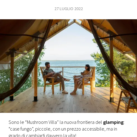
27 LUGLIO 2022
FOTO
CONCORSI
EVENTI
VIDEO
TV
PRINCIPATO
DI
MONACO
Sono le “Mushroom Villa” la nuova frontiera del
glamping
:
“case fungo”, piccole, con un prezzo accessibile, ma in
RMC
grado di cambiarti davvero la vita!