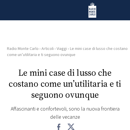
Vai al contenuto
Radio Monte Carlo
Radio Monte Carlo
›
Articoli
›
Viaggi
›
Le mini case di lusso che costano
HOME
come un’utilitaria e ti seguono ovunque
RADIO
Le mini case di lusso che
costano come un’utilitaria e ti
WEB
RADIO
seguono ovunque
PLAYLIST
Affascinanti e confortevoli, sono la nuova frontiera
delle vecanze
NEWS