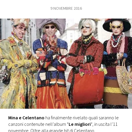
9 NOVEMBRE 2016
FOTO
CONCORSI
EVENTI
VIDEO
TV
PRINCIPATO
DI
MONACO
Mina e Celentano
ha finalmente rivelato quali saranno le
canzoni contenute nell’album “
Le migliori
“, in uscita l’11
RMC
novembre. Oltre alla grande hit di Celentano