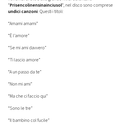
CONSIGLIA
“
Prisencolinensinainciusol
“, nel disco sono comprese
undici canzoni
. Questi i titoli:
“Amami amami”
“È l’amore”
“Se mi ami davvero”
“Ti lascio amore”
“A un passo da te”
“Non mi ami”
“Ma che ci faccio qui”
“Sono le tre”
“Il bambino col fucile”