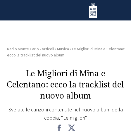
Vai al contenuto
Radio Monte Carlo
Radio Monte Carlo
›
Articoli
›
Musica
›
Le Migliori di Mina e Celentano:
HOME
ecco la tracklist del nuovo album
RADIO
Le Migliori di Mina e
Celentano: ecco la tracklist del
WEB
RADIO
nuovo album
PLAYLIST
Svelate le canzoni contenute nel nuovo album della
coppia, "Le migliori"
NEWS