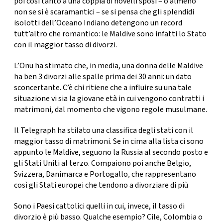
poi così tanto a una coppia di novelli sposi – o almeno
CONSIGLIA
non se si è scaramantici – se si pensa che gli splendidi
isolotti dell’Oceano Indiano detengono un record
tutt’altro che romantico: le Maldive sono infatti lo Stato
con il
maggior tasso di divorzi.
L’Onu ha stimato che, in media, una donna delle Maldive
ha ben
3 divorzi alle spalle prima dei 30 anni
: un dato
sconcertante. C’è chi ritiene che a influire su una tale
situazione vi sia la giovane età in cui vengono contratti i
matrimoni, dal momento che vigono regole musulmane.
Il Telegraph ha stilato
una classifica degli stati con il
maggior tasso di matrimoni
. Se in cima alla lista ci sono
appunto le Maldive, seguono la
Russia al secondo posto
e
gli
Stati Uniti al terzo.
Compaiono poi anche
Belgio,
Svizzera, Danimarca e Portogallo
,
che rappresentano
così gli Stati europei che tendono a divorziare di più
Sono i Paesi cattolici quelli in cui, invece, il tasso di
divorzio è più basso. Qualche esempio?
Cile, Colombia o