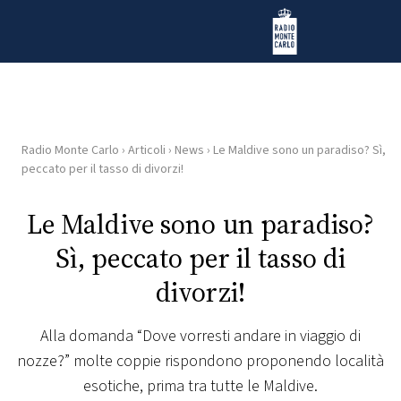
Vai al contenuto
Radio Monte Carlo
Radio Monte Carlo
›
Articoli
›
News
›
Le Maldive sono un paradiso? Sì,
HOME
peccato per il tasso di divorzi!
RADIO
Le Maldive sono un paradiso?
Sì, peccato per il tasso di
WEB
RADIO
divorzi!
PLAYLIST
Alla domanda “Dove vorresti andare in viaggio di
nozze?” molte coppie rispondono proponendo località
NEWS
esotiche, prima tra tutte le Maldive.