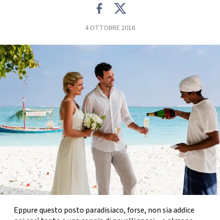
FOTO
4 OTTOBRE 2016
CONCORSI
EVENTI
VIDEO
TV
PRINCIPATO
DI
MONACO
Eppure questo posto paradisiaco, forse, non sia addice
RMC