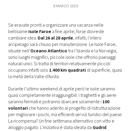
CONSIGLIA
8 MARZO 2019
Se eravate pronti a organizzare una vacanza nelle
bellissime
Isole Faroe
a fine aprile, forse dovreste
cambiare idea.
Dal 26 al 28 aprile
, infatti, l’intero
arcipelago sarà chiuso per manutenzione. Le Isole Faroe,
situate nell’
Oceano Atlantico
tra l’Islanda e la Norvegia,
sono luoghi magnifici, piccole isole che offrono paesaggi
naturali unici. Si tratta di territori relativamente piccoli:
occupano infatti solo
1.400 km quadrati
di superficie, quasi
la metà della Valle d’Aosta.
Durante l’ultimo weekend di aprile però le isole saranno
quasi completamente irraggiungibili: i traghetti e gli aerei
saranno fermati e potranno sbarcare solamente i
100
volontari
che hanno aderito al progetto di ristrutturazione
per migliorare i pochi, ma efficienti servizi turistici del paese.
La ricompensa? Un fine settimana alternativo con vitto e
alloggio pagato. L’iniziativa è stata ideata da
Gudrid