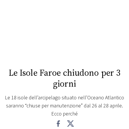
FOTO
CONCORSI
EVENTI
VIDEO
Le Isole Faroe chiudono per 3
TV
giorni
PRINCIPATO
Le 18 isole dell’arcipelago situato nell’Oceano Atlantico
DI
saranno “chiuse per manutenzione” dal 26 al 28 aprile.
MONACO
Ecco perché
RMC