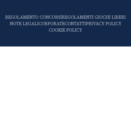
REGOLAMENTO CONCORSI
REGOLAMENTI GIOCHI LIBERI
NOTE LEGALI
CORPORATE
CONTATTI
PRIVACY POLICY
COOKIE POLICY