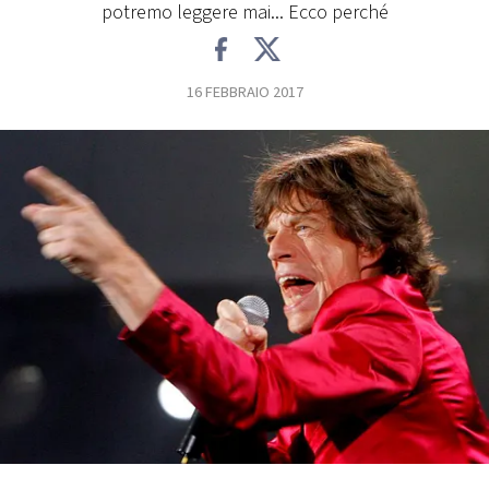
potremo leggere mai... Ecco perché
FOTO
16 FEBBRAIO 2017
CONCORSI
EVENTI
VIDEO
TV
PRINCIPATO
DI
MONACO
RMC