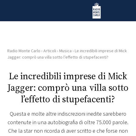
Vai al contenuto
Radio Monte Carlo
Radio Monte Carlo
›
Articoli
›
Musica
›
Le incredibili imprese di Mick
HOME
Jagger: comprò una villa sotto l’effetto di stupefacenti?
RADIO
Le incredibili imprese di Mick
Jagger: comprò una villa sotto
WEB
RADIO
l’effetto di stupefacenti?
PLAYLIST
Questa e molte altre indiscrezioni inedite sarebbero
contenute in una autobiografia di oltre 75.000 parole.
NEWS
Che la star non ricorda di aver scritto e che forse non