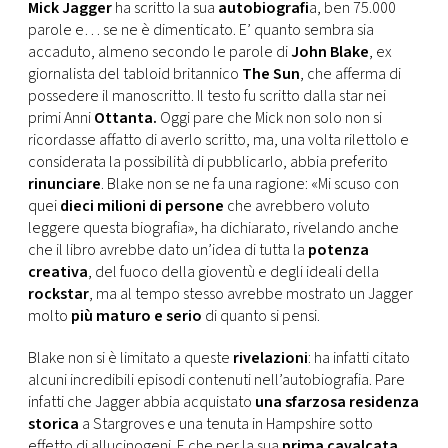
CONSIGLIA
Mick Jagger
ha scritto la sua
autobiografi
a, ben 75.000
parole e… se ne è dimenticato. E’ quanto sembra sia
accaduto, almeno secondo le parole di
John Blake
, ex
giornalista del tabloid britannico
The Sun
, che afferma di
possedere il manoscritto. Il testo fu scritto dalla star nei
primi Anni
Ottanta.
Oggi pare che Mick non solo non si
ricordasse affatto di averlo scritto, ma, una volta rilettolo e
considerata la possibilità di pubblicarlo, abbia preferito
rinunciare
. Blake non se ne fa una ragione: «Mi scuso con
quei
dieci milioni di persone
che avrebbero voluto
leggere questa biografia», ha dichiarato, rivelando anche
che il libro avrebbe dato un’idea di tutta la
potenza
creativa
, del fuoco della gioventù e degli ideali della
rockstar
, ma al tempo stesso avrebbe mostrato un Jagger
molto
più maturo e serio
di quanto si pensi.
Blake non si è limitato a queste
rivelazioni
: ha infatti citato
alcuni incredibili episodi contenuti nell’autobiografia. Pare
infatti che Jagger abbia acquistato
una sfarzosa residenza
storica
a Stargroves e una tenuta in Hampshire sotto
effetto di allucinogeni. E che per la sua
prima cavalcata