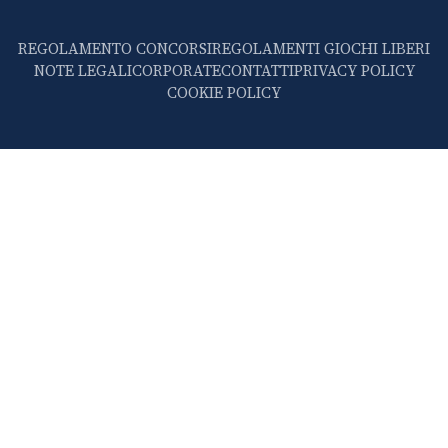
REGOLAMENTO CONCORSI
REGOLAMENTI GIOCHI LIBERI
NOTE LEGALI
CORPORATE
CONTATTI
PRIVACY POLICY
COOKIE POLICY