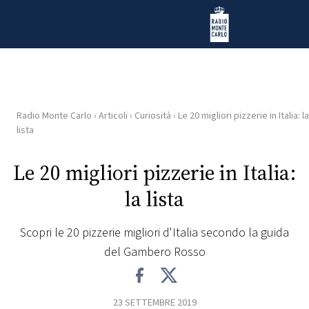
Vai al contenuto
Radio Monte Carlo
Radio Monte Carlo
›
Articoli
›
Curiosità
›
Le 20 migliori pizzerie in Italia: la
HOME
lista
RADIO
Le 20 migliori pizzerie in Italia:
la lista
WEB
RADIO
Scopri le 20 pizzerie migliori d'Italia secondo la guida
del Gambero Rosso
PLAYLIST
NEWS
23 SETTEMBRE 2019