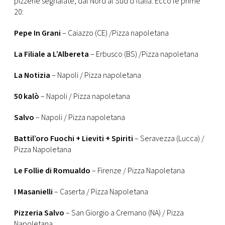
pizzerie segnalate, dal Nord al Sud d’Italia. Ecco le prime
CONSIGLIA
20:
Pepe In Grani
– Caiazzo (CE) /Pizza napoletana
La Filiale a L’Albereta
– Erbusco (BS) /Pizza napoletana
La Notizia
– Napoli / Pizza napoletana
50 kalò
– Napoli / Pizza napoletana
Salvo
– Napoli / Pizza napoletana
Battil’oro Fuochi + Lieviti + Spiriti
– Seravezza (Lucca) /
Pizza Napoletana
Le Follie di Romualdo
– Firenze / Pizza Napoletana
I Masanielli
– Caserta / Pizza Napoletana
Pizzeria Salvo
– San Giorgio a Cremano (NA) / Pizza
Napoletana