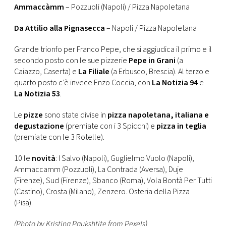
Ammaccàmm
– Pozzuoli (Napoli) / Pizza Napoletana
Da Attilio alla Pignasecca
– Napoli / Pizza Napoletana
Grande trionfo per Franco Pepe, che si aggiudica il primo e il
secondo posto con le sue pizzerie
Pepe in Grani
(a
Caiazzo, Caserta) e
La Filiale
(a Erbusco, Brescia). Al terzo e
quarto posto c’è invece Enzo Coccia, con
La Notizia 94
e
La Notizia 53
.
Le
pizze
sono state divise in
pizza napoletana, italiana e
degustazione
(premiate con i 3 Spicchi) e
pizza in teglia
(premiate con le 3 Rotelle).
10 le
novità
: I Salvo (Napoli), Guglielmo Vuolo (Napoli),
Ammaccamm (Pozzuoli), La Contrada (Aversa), Duje
(Firenze), Sud (Firenze), Sbanco (Roma), Vola Bontà Per Tutti
(Castino), Crosta (Milano), Zenzero. Osteria della Pizza
(Pisa).
(Photo by Kristina Paukshtite from Pexels)