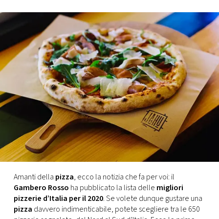
FOTO
CONCORSI
EVENTI
VIDEO
TV
PRINCIPATO
DI
Amanti della
pizza
, ecco la notizia che fa per voi: il
MONACO
Gambero Rosso
ha pubblicato la lista delle
migliori
pizzerie d’Italia per il 2020
. Se volete dunque gustare una
pizza
davvero indimenticabile, potete scegliere tra le 650
RMC