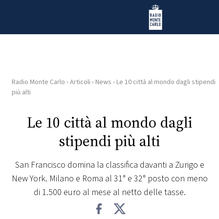
Vai al contenuto
Radio Monte Carlo
Radio Monte Carlo
›
Articoli
›
News
›
Le 10 città al mondo dagli stipendi
HOME
più alti
RADIO
Le 10 città al mondo dagli
stipendi più alti
WEB
RADIO
San Francisco domina la classifica davanti a Zurigo e
New York. Milano e Roma al 31° e 32° posto con meno
PLAYLIST
di 1.500 euro al mese al netto delle tasse.
NEWS