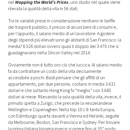
CONSIGLIA
nel
Mapping the World’s Prices
, uno studio nel quale viene
rilevata la qualità della vita in 56 stati.
Tra le variabili prese in considerazione rientrano le tariffe
dei trasporti pubblici, il prezzo di alcuni beni di consumi e,
per l’appunto, il salario medio di un lavoratore. A godere
degli stipendi più elevati sono gli abitanti di San Francisco: la
media? 6.526 dollari ovvero quasi il doppio dei 3.470 che si
guadagnavano nella Silicon Valley nel 2014.
Ovviamente non è tutto oro ciò che luccica. Al salario medio
fa da contraltare un costo della vita decisamente
accessibile a pochi. Basti pensare che gli affitti di un
appartamento, per due persone, costano in media 3.631
dollari e che soltanto Hong Kong fa “meglio” con 3.685
dollari al mese. Rilevando la sola qualità della vita, invece, il
primato spetta a Zurigo, che precede la neozelandese
Wellington e Copenaghen. Nella top 10 c’è tanta Europa,
con Edimburgo quarta davanti a Vienna ed Helsinki, seguite
da Melbourne, Boston, San Francisco e Sydney. Per trovare
la prima italiana bisogna invece scorrere fino al 35° posto,