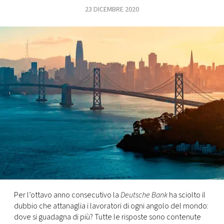
23 DICEMBRE 2020
FOTO
CONCORSI
EVENTI
VIDEO
TV
PRINCIPATO
DI
MONACO
Per l’ottavo anno consecutivo la
Deutsche Bank
ha sciolto il
dubbio che attanaglia i lavoratori di ogni angolo del mondo:
RMC
dove si guadagna di più? Tutte le risposte sono contenute