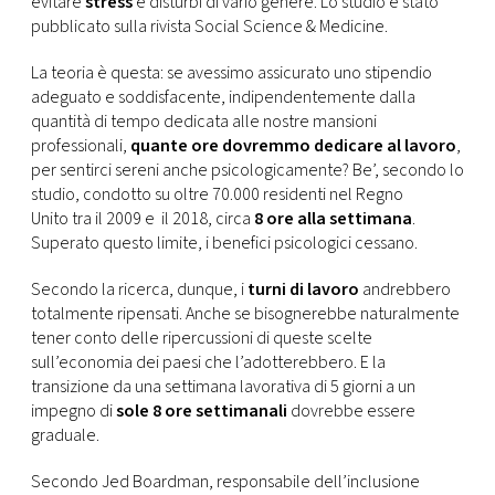
evitare
stress
e disturbi di vario genere. Lo studio è stato
CONSIGLIA
pubblicato sulla rivista Social Science & Medicine.
La teoria è questa: se avessimo assicurato uno stipendio
adeguato e soddisfacente, indipendentemente dalla
quantità di tempo dedicata alle nostre mansioni
professionali,
quante ore dovremmo dedicare al lavoro
,
per sentirci sereni anche psicologicamente? Be’, secondo lo
studio, condotto su oltre 70.000 residenti nel Regno
Unito tra il 2009 e il 2018, circa
8 ore alla settimana
.
Superato questo limite, i benefici psicologici cessano.
Secondo la ricerca, dunque, i
turni di lavoro
andrebbero
totalmente ripensati. Anche se bisognerebbe naturalmente
tener conto delle ripercussioni di queste scelte
sull’economia dei paesi che l’adotterebbero. E la
transizione da una settimana lavorativa di 5 giorni a un
impegno di
sole 8 ore settimanali
dovrebbe essere
graduale.
Secondo Jed Boardman, responsabile dell’inclusione