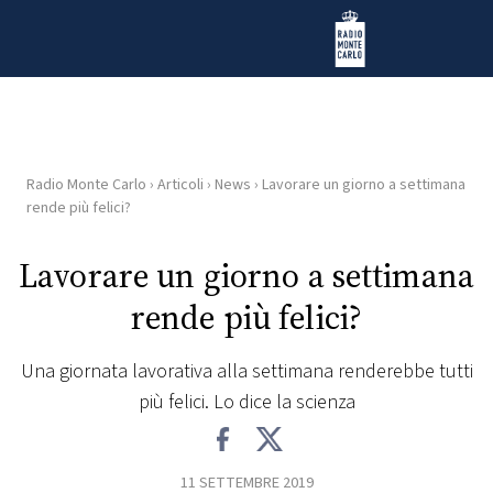
Vai al contenuto
Radio Monte Carlo
Radio Monte Carlo
›
Articoli
›
News
›
Lavorare un giorno a settimana
HOME
rende più felici?
RADIO
Lavorare un giorno a settimana
rende più felici?
WEB
RADIO
Una giornata lavorativa alla settimana renderebbe tutti
più felici. Lo dice la scienza
PLAYLIST
NEWS
11 SETTEMBRE 2019