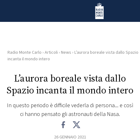
Vai al contenuto
Radio Monte Carlo
Radio Monte Carlo
›
Articoli
›
News
›
L’aurora boreale vista dallo Spazio
HOME
incanta il mondo intero
RADIO
L’aurora boreale vista dallo
Spazio incanta il mondo intero
WEB
RADIO
In questo periodo è difficile vederla di persona... e così
ci hanno pensato gli astronauti della Nasa.
PLAYLIST
NEWS
26 GENNAIO 2021