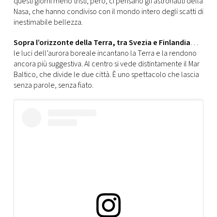
questi giorni meno tristi, però, ci pensano gli astronauti della
CONSIGLIA
Nasa, che hanno condiviso con il mondo intero degli scatti di
inestimabile bellezza.
Sopra l’orizzonte della Terra, tra Svezia e Finlandia
…
le luci dell’aurora boreale incantano la Terra e la rendono
ancora più suggestiva. Al centro si vede distintamente il Mar
Baltico, che divide le due città. È uno spettacolo che lascia
senza parole, senza fiato.