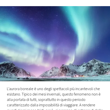
FOTO
CONCORSI
EVENTI
VIDEO
TV
PRINCIPATO
DI
L’aurora boreale è uno degli spettacoli più incantevoli che
MONACO
esistano. Tipico dei mesi invernali, questo fenomeno non è
alla portata di tutti, soprattutto in questo periodo
caratterizzato dalla impossibilità di viaggiare. A rendere
RMC