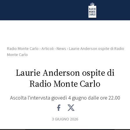
Vai al contenuto
Radio Monte Carlo
Radio Monte Carlo
›
Articoli
›
News
›
Laurie Anderson ospite di Radio
HOME
Monte Carlo
RADIO
Laurie Anderson ospite di
Radio Monte Carlo
WEB
RADIO
Ascolta l'intervista giovedì 4 giugno dalle ore 22.00
PLAYLIST
3 GIUGNO 2026
NEWS