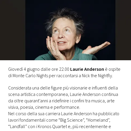
FOTO
CONCORSI
EVENTI
VIDEO
Giovedì 4 giugno dalle ore 22.00
Laurie Anderson
è ospite
di Monte Carlo Nights per raccontarsi a Nick the Nightfly.
TV
Considerata una delle figure più visionarie e influenti della
scena artistica contemporanea, Laurie Anderson continua
PRINCIPATO
da oltre quarant’anni a ridefinire i confini tra musica, arte
DI
visiva, poesia, cinema e performance.
MONACO
Nel corso della sua carriera Laurie Anderson ha pubblicato
lavori fondamentali come “Big Science”, “Homeland”,
RMC
“Landfall” con i Kronos Quartet e, più recentemente e