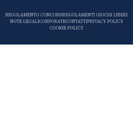
REGOLAMENTO CONCORSI
REGOLAMENTI GIOCHI LIBERI
NOTE LEGALI
CORPORATE
CONTATTI
PRIVACY POLICY
COOKIE POLICY