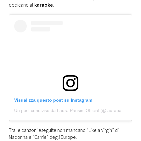
CONSIGLIA
dedicano al
karaoke
.
Visualizza questo post su Instagram
Un post condiviso da Laura Pausini Official (@laurapausini)
Tra le canzoni eseguite non mancano “Like a Virgin” di
Madonna e “Carrie” degli Europe.