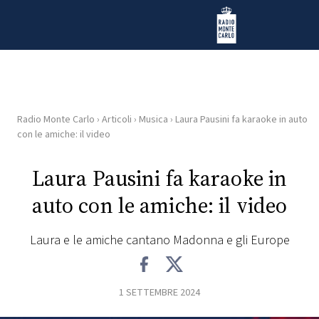
Vai al contenuto
Radio Monte Carlo
Radio Monte Carlo
›
Articoli
›
Musica
›
Laura Pausini fa karaoke in auto
HOME
con le amiche: il video
RADIO
Laura Pausini fa karaoke in
auto con le amiche: il video
WEB
RADIO
Laura e le amiche cantano Madonna e gli Europe
PLAYLIST
1 SETTEMBRE 2024
NEWS