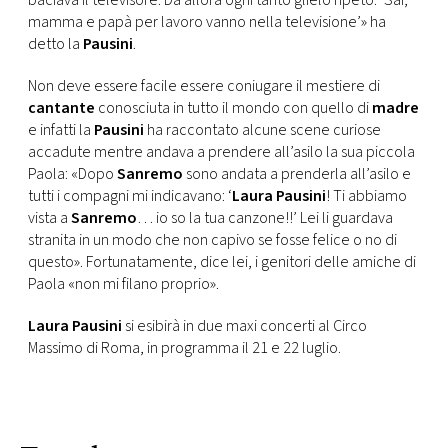
baciava il televisore. Da allora ogni tanto glielo ripeto: ‘Sai,
mamma e papà per lavoro vanno nella televisione’» ha
detto la
Pausini
.
Non deve essere facile essere coniugare il mestiere di
cantante
conosciuta in tutto il mondo con quello di
madre
e infatti la
Pausini
ha raccontato alcune scene curiose
accadute mentre andava a prendere all’asilo la sua piccola
Paola: «Dopo
Sanremo
sono andata a prenderla all’asilo e
tutti i compagni mi indicavano: ‘
Laura Pausini
! Ti abbiamo
vista a
Sanremo
… io so la tua canzone!!’ Lei li guardava
stranita in un modo che non capivo se fosse felice o no di
questo». Fortunatamente, dice lei, i genitori delle amiche di
Paola «non mi filano proprio».
Laura Pausini
si esibirà in due maxi concerti al Circo
Massimo di Roma, in programma il 21 e 22 luglio.