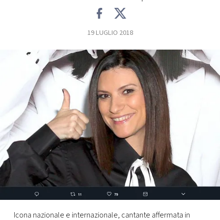
FOTO
19 LUGLIO 2018
CONCORSI
EVENTI
VIDEO
TV
PRINCIPATO
DI
MONACO
RMC
Icona nazionale e internazionale, cantante affermata in