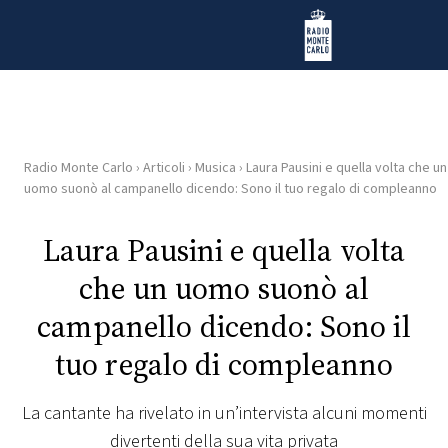
Vai al contenuto
Radio Monte Carlo
Radio Monte Carlo
›
Articoli
›
Musica
›
Laura Pausini e quella volta che un
HOME
uomo suonò al campanello dicendo: Sono il tuo regalo di compleanno
RADIO
Laura Pausini e quella volta
che un uomo suonò al
WEB
RADIO
campanello dicendo: Sono il
tuo regalo di compleanno
PLAYLIST
La cantante ha rivelato in un’intervista alcuni momenti
NEWS
divertenti della sua vita privata