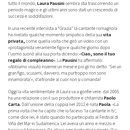
CONSIGLIA
tutto il mondo,
Laura Pausini
sembra stia trascorrendo un
periodo magico e gli ultimi anni sono stati un crescendo di
successi e soddisfazioni.
In una recente intervista a “Grazia” la cantante romagnola
ha rivelato qualche momento simpatico della sua
vita
privata,
come quella volta che girò un video con un
«protagonista veramente figo» e qualche giorno dopo
l’uomo suonò alla sua porta dicendo: «
Ciao, sono il tuo
regalo di compleanno
». La
Pausini
ha affermato:
«Abbiamo vissuto insieme un mese e poi gli ho detto: ‘Sei un
gran figo, scusami, davvero, ma purtroppo non sono
innamorata’», d’altronde al cuor non si comanda!
Oggi la vita sentimentale di Laura va a gonfie vele: dal 2005
ha una relazione con il suo produttore e chitarrista
Paolo
Carta.
Dall’unione della coppia nel 2012 è nata
Paola
. «La
prima volta che ha capito che io facevo ‘la cantante in tv’,
come dice lei, è stato quando ho partecipato al Festival di
Viña del Mar in Sudamerica. Lei aveva un anno e mezzo e