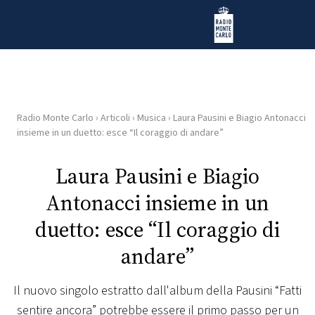
Vai al contenuto
Radio Monte Carlo
Radio Monte Carlo
›
Articoli
›
Musica
›
Laura Pausini e Biagio Antonacci
HOME
insieme in un duetto: esce “Il coraggio di andare”
RADIO
Laura Pausini e Biagio
Antonacci insieme in un
WEB
RADIO
duetto: esce “Il coraggio di
andare”
PLAYLIST
Il nuovo singolo estratto dall'album della Pausini “Fatti
NEWS
sentire ancora” potrebbe essere il primo passo per un