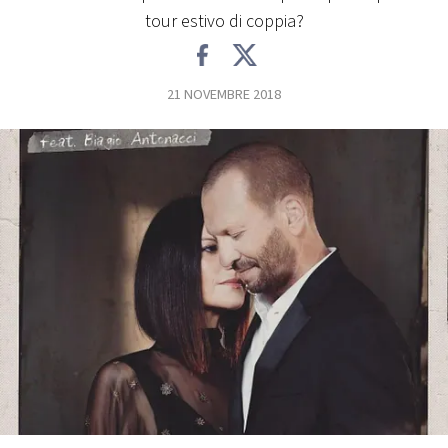
tour estivo di coppia?
FOTO
21 NOVEMBRE 2018
CONCORSI
EVENTI
VIDEO
TV
PRINCIPATO
DI
MONACO
RMC