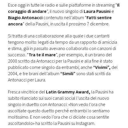
CONSIGLIA
Esce oggi in tutte le radio e sulle piattaforme in streaming “
Il
coraggio di andare
”, il nuovo singolo di
Laura Pausini
e
Biagio Antonacci
contenuto nell’album “
Fatti sentire
ancora
” della Pausini, in uscita il prossimo 7 dicembre.
Si tratta di una collaborazione alla quale i due cantanti
tengono molto: legati da tempo da un rapporto di amicizia
e stima, già in passato avevano collaborato con canzoni di
successo. “
Tra te il mare
”, per esempio, è un brano del
2000 scritto da Antonacci per la Pausini e alla fine è stato
pubblicato come singolo da entrambi; anche
“Vivimi”,
del
2004, e tre brani dell’album
“Simili”
sono stati scritti da
Antonacci per Laura.
Fresca vincitrice del
Latin Grammy Award,
la Pausini ha
subito rilanciato sui suoi canali social l’uscita del nuovo
singolo in duetto con Antonacci: «Non vedo l’ora che
ascoltiate questo duetto perché entrambi lo sentiamo
moltissimo. E non vedo l’ora che ci diciate cosa sentite
ascoltandolo» ha scritto la Pausini su Instagram.