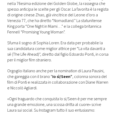
CONSIGLIA
nella 76esima edizione dei Golden Globe, la rassegna che
spesso anticipa le scelte per gli Oscar. La favorita è la regista
di origine cinese Zhao, già vincitrice del Leone d’oro a
Venezia 77, che ha diretto “Nomadland.” La statunitense
King porta “One Night in Miami…” e la collega britannica
Fennell “Promising Young Woman”.
Sfuma il sogno di Sophia Loren. Era data per probabile la
sua candidatura come miglior attrice per “La vita davanti a
sé (The Life Ahead)”, diretto dal figlio Edoardo Ponti, in corsa
per il miglior film straniero.
Orgoglio italiano anche per la nomination di Laura Pausini,
che gareggia con il brano “
Io sì/Seen”
, colonna sonora del
film di Ponti e realizzata in collaborazione con Diane Warren
e Niccolò Agliardi.
«Ogni traguardo che conquista Io si/Seen è per me sempre
una grande emozione, una scossa dritta al cuore» scrive
Laura sui social. Su Instagram tutto il suo entusiasmo: