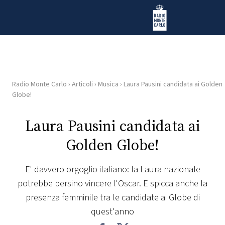
Vai al contenuto
Radio Monte Carlo
Radio Monte Carlo
›
Articoli
›
Musica
›
Laura Pausini candidata ai Golden
HOME
Globe!
RADIO
Laura Pausini candidata ai
Golden Globe!
WEB
RADIO
E' davvero orgoglio italiano: la Laura nazionale
potrebbe persino vincere l'Oscar. E spicca anche la
PLAYLIST
presenza femminile tra le candidate ai Globe di
quest'anno
NEWS