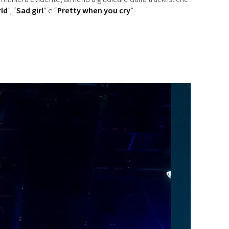
rld
”, “
Sad girl
” e “
Pretty when you cry
”.