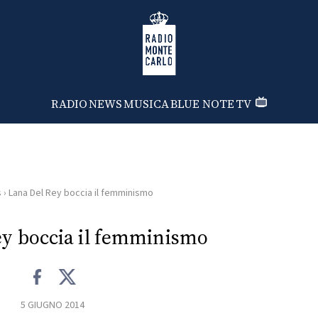
Radio Monte Carlo
RADIO
NEWS
MUSICA
BLUE NOTE
TV
s
›
Lana Del Rey boccia il femminismo
ey boccia il femminismo
5 GIUGNO 2014