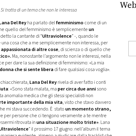
Web
Si tratta di un tema che non le interessa
Lana Del Rey
ha parlato del
femminismo
come di un
r me quello del femminismo è semplicemente
un
detto la cantante di “
Ultraviolence
” -, quando le
 è una cosa che a me semplicemente non interessa, per
 appassionata di altre cose
, di scienza o di quello che
tico».
Ma, nonostante l’argomento non le interessi, nella
sce per dare la sua definizione di femminismo: «La mia
donna che si sente libera
di fare qualsiasi cosa voglia».
 chiacchierata,
Lana Del Rey
rivela di aver fatto i conti
iuta
: «Sono stata malata, ma
per circa due anni
sono
ta anomalia medica che gli stessi specialisti non
rte importante della mia vita
, visto che stavo davvero
che mi stava succedendo. È stato
un momento strano,
are per persone che ci tengono veramente a te mentre
essermi ritrovata in
una situazione molto triste»
. Lana
Ultraviolence
” il prossimo 17 giugno: nell’album il tema
n maniera evidente, almeno a giudicare dalla tracklist che