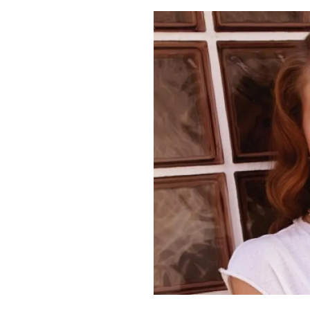
PLAYLIST
NEWS
FOTO
CONCORSI
EVENTI
VIDEO
TV
PRINCIPATO