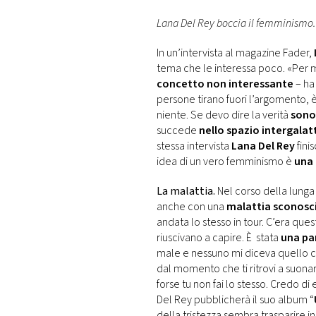
DI
MONACO
Lana Del Rey boccia il femminismo. 
In un’intervista al magazine Fader,
RMC
tema che le interessa poco. «Pe
CONSIGLIA
concetto non interessante
– ha 
persone tirano fuori l’argomento,
niente. Se devo dire la verità
sono
succede
nello spazio intergalat
stessa intervista
Lana Del Rey
fini
idea di un vero femminismo è
una 
La malattia.
Nel corso della lunga
anche con una
malattia sconosc
andata lo stesso in tour. C’era ques
riuscivano a capire. È stata
una pa
male e nessuno mi diceva quello 
dal momento che ti ritrovi a suon
forse tu non fai lo stesso. Credo di 
Del Rey pubblicherà il suo album “
della tristezza sembra trasparire i