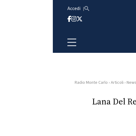
Vai al contenuto
Accedi
Radio Monte Carlo
›
Articoli
›
New
HOME
Lana Del R
RADIO
WEB
RADIO