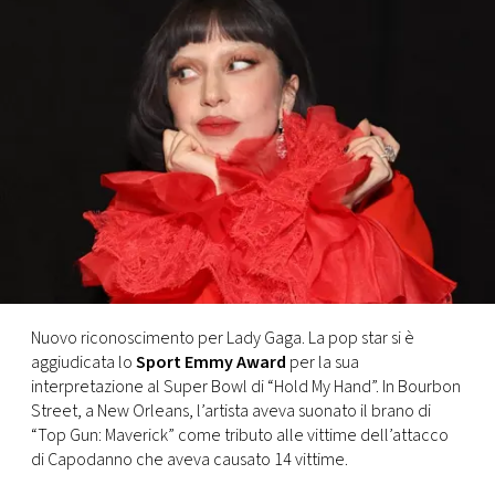
FOTO
CONCORSI
EVENTI
VIDEO
TV
Nuovo riconoscimento per Lady Gaga. La pop star si è
aggiudicata lo
Sport Emmy Award
per la sua
PRINCIPATO
interpretazione al Super Bowl di “Hold My Hand”. In Bourbon
DI
Street, a New Orleans, l’artista aveva suonato il brano di
MONACO
“Top Gun: Maverick” come tributo alle vittime dell’attacco
di Capodanno che aveva causato 14 vittime.
RMC