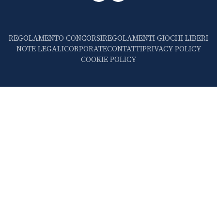
REGOLAMENTO CONCORSI
REGOLAMENTI GIOCHI LIBERI
NOTE LEGALI
CORPORATE
CONTATTI
PRIVACY POLICY
COOKIE POLICY