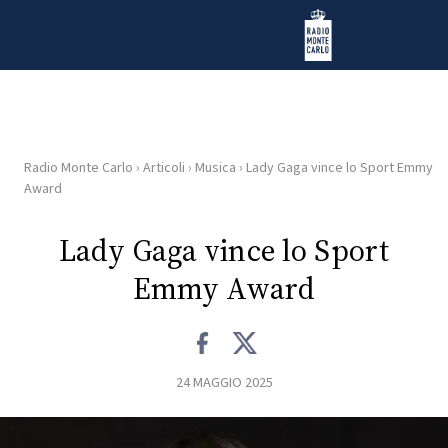
Vai al contenuto
Radio Monte Carlo
Radio Monte Carlo
›
Articoli
›
Musica
›
Lady Gaga vince lo Sport Emmy
HOME
Award
RADIO
Lady Gaga vince lo Sport
Emmy Award
WEB
RADIO
PLAYLIST
24 MAGGIO 2025
NEWS