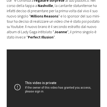
bar” e continua a
regalare sorprese
al suo pubblico. Nel
CONSIGLIA
corso della tappa a
Nashville
, la cantante statunitense ha
infatti deciso di presentare per la prima volta dal vivo il suo
nuovo singolo “
Millions Reasons
” e lo sponsor del suo mini-
tour ha deciso di realizzare un video che è stato poi postato
su Youtube. Il nuovo brano è il secondo estratto dal nuovo
album di Lady Gaga intitolato “
Joanne
“, il primo singolo è
stato invece “
Perfect Illusion
“.