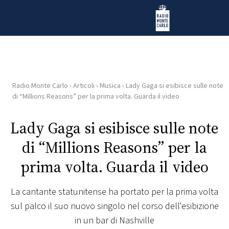
Vai al contenuto
Radio Monte Carlo
Radio Monte Carlo
›
Articoli
›
Musica
›
Lady Gaga si esibisce sulle note
HOME
di “Millions Reasons” per la prima volta. Guarda il video
RADIO
Lady Gaga si esibisce sulle note
di “Millions Reasons” per la
WEB
RADIO
prima volta. Guarda il video
PLAYLIST
La cantante statunitense ha portato per la prima volta
sul palco il suo nuovo singolo nel corso dell'esibizione
NEWS
in un bar di Nashville