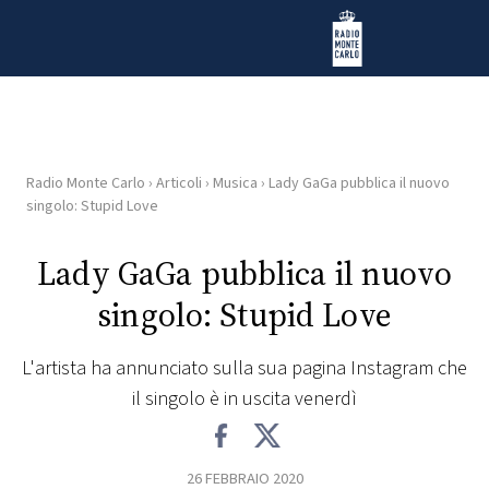
Vai al contenuto
Radio Monte Carlo
Radio Monte Carlo
›
Articoli
›
Musica
›
Lady GaGa pubblica il nuovo
HOME
singolo: Stupid Love
RADIO
Lady GaGa pubblica il nuovo
singolo: Stupid Love
WEB
RADIO
L'artista ha annunciato sulla sua pagina Instagram che
il singolo è in uscita venerdì
PLAYLIST
NEWS
26 FEBBRAIO 2020