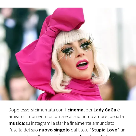
FOTO
CONCORSI
EVENTI
VIDEO
TV
PRINCIPATO
DI
Dopo essersi cimentata con il
cinema
, per
Lady GaGa
è
MONACO
arrivato il momento di tornare al suo primo amore, ossia la
musica
: su Instagram la star ha finalmente annunciato
l’uscita del suo
nuovo singolo
dal titolo “
Stupid Love
”, un
RMC