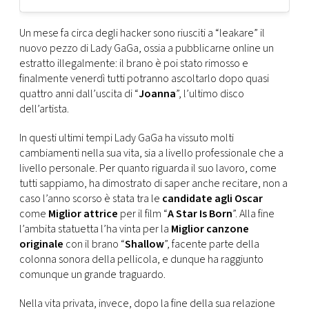
Un mese fa circa degli hacker sono riusciti a “leakare” il
nuovo pezzo di Lady GaGa, ossia a pubblicarne online un
estratto illegalmente: il brano è poi stato rimosso e
finalmente venerdì tutti potranno ascoltarlo dopo quasi
quattro anni dall’uscita di “
Joanna
”, l’ultimo disco
dell’artista.
In questi ultimi tempi Lady GaGa ha vissuto molti
cambiamenti nella sua vita, sia a livello professionale che a
livello personale. Per quanto riguarda il suo lavoro, come
tutti sappiamo, ha dimostrato di saper anche recitare, non a
caso l’anno scorso è stata tra le
candidate agli Oscar
come
Miglior attrice
per il film “
A Star Is Born
”. Alla fine
l’ambita statuetta l’ha vinta per la
Miglior canzone
originale
con il brano “
Shallow
”, facente parte della
colonna sonora della pellicola, e dunque ha raggiunto
comunque un grande traguardo.
Nella vita privata, invece, dopo la fine della sua relazione