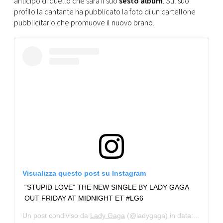
anticipo di quello che sarà il suo
sesto album
. Sul suo
CONSIGLIA
profilo la cantante ha pubblicato la foto di un cartellone
pubblicitario che promuove il nuovo brano.
Visualizza questo post su Instagram
“STUPID LOVE” THE NEW SINGLE BY LADY GAGA
OUT FRIDAY AT MIDNIGHT ET #LG6
Un post condiviso da
Lady Gaga
(@ladygaga) in data:
25 Feb 2