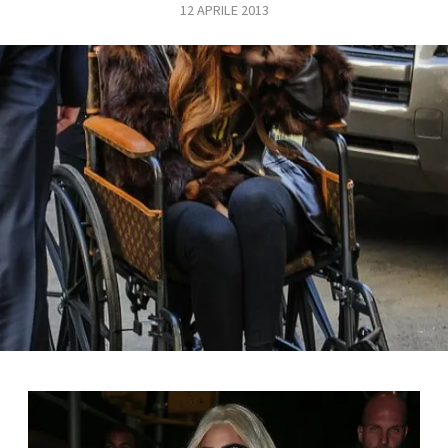
12 APRILE 2013
FOTO
CONCORSI
EVENTI
VIDEO
TV
PRINCIPATO
DI
MONACO
RMC