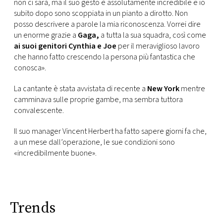
non ci sarà, ma il suo gesto è assolutamente incredibile e io
subito dopo sono scoppiata in un pianto a dirotto. Non
posso descrivere a parole la mia riconoscenza. Vorrei dire
un enorme grazie a
Gaga,
a tutta la sua squadra, così come
ai suoi genitori Cynthia e Joe
per il meraviglioso lavoro
che hanno fatto crescendo la persona più fantastica che
conosca».
La cantante è stata avvistata di recente a
New York
mentre
camminava sulle proprie gambe, ma sembra tuttora
convalescente.
Il suo manager Vincent Herbert ha fatto sapere giorni fa che,
a un mese dall’operazione, le sue condizioni sono
«incredibilmente buone».
Trends