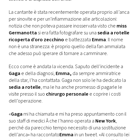
La cantante è stata recentemente operata proprio all’anca
per sinovite e per un’infiammazione alle articolazioni:
notizia che non poteva passare inosservata visto che
miss
Germanotta
si era fatta fotografare su una
sedia a rotelle
ricoperta d’oro zecchino
e battezzata
Emma
. Il nome
non è una stranezza: è proprio quello della fan ammalata
che adesso può sperare di tornare a camminare.
Ecco come è andata la vicenda. Saputo dell’incidente a
Gaga
e della diagnosi,
Emma,
da sempre ammiratrice
della star, l’ha contattata. Gaga non solo le ha dedicato la
sedia a rotelle
, ma le ha anche promesso di pagarle le
visite presso il suo
chirurgo personale
e coprire i costi
dell’operazione.
«
Gaga
mi ha chiamata e mi ha preso appuntamento con il
suo staff di medici Â che l’hanno operata a
New York
,
perché da parecchio tempo necessito di una sostituzione
dell’anca» ha raccontato
Emma
in un tweet. «Al consulto lei