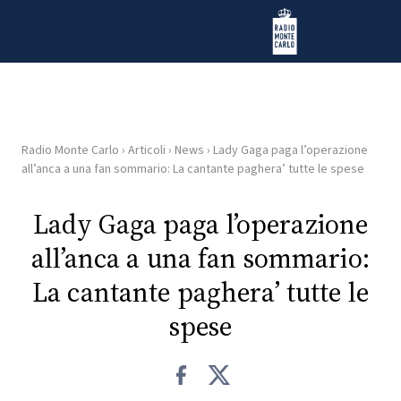
Vai al contenuto
Radio Monte Carlo
Radio Monte Carlo
›
Articoli
›
News
›
Lady Gaga paga l’operazione
HOME
all’anca a una fan sommario: La cantante paghera’ tutte le spese
RADIO
Lady Gaga paga l’operazione
all’anca a una fan sommario:
WEB
RADIO
La cantante paghera’ tutte le
spese
PLAYLIST
NEWS