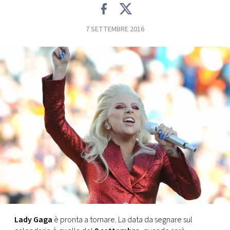
FOTO
7 SETTEMBRE 2016
CONCORSI
EVENTI
VIDEO
TV
PRINCIPATO
DI
MONACO
Lady
Gaga
è pronta a tornare. La data da segnare sul
RMC