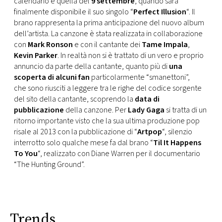
calendario è quella del
9 settembre
, quando sarà
CONSIGLIA
finalmente disponibile il suo singolo “
Perfect
Illusion
“. Il
brano rappresenta la prima anticipazione del nuovo album
dell’artista. La canzone è stata realizzata in collaborazione
con
Mark
Ronson
e con il cantante dei
Tame
Impala
,
Kevin
Parker
. In realtà non si è trattato di un vero e proprio
annuncio da parte della cantante, quanto più di
una
scoperta di alcuni fan
particolarmente “smanettoni”,
che sono riusciti a leggere tra le righe del codice sorgente
del sito della cantante, scoprendo la
data di
pubblicazione
della canzone. Per
Lady Gaga
si tratta di un
ritorno importante visto che la sua ultima produzione pop
risale al 2013 con la pubblicazione di “
Artpop
“, silenzio
interrotto solo qualche mese fa dal brano “
Til It Happens
To You
“, realizzato con Diane Warren per il documentario
“The Hunting Ground”.
Trends