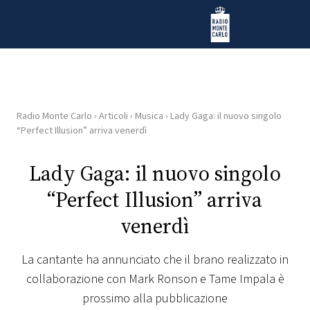
Vai al contenuto
Radio Monte Carlo
Radio Monte Carlo
›
Articoli
›
Musica
›
Lady Gaga: il nuovo singolo
HOME
“Perfect Illusion” arriva venerdì
RADIO
Lady Gaga: il nuovo singolo
“Perfect Illusion” arriva
WEB
RADIO
venerdì
PLAYLIST
La cantante ha annunciato che il brano realizzato in
collaborazione con Mark Ronson e Tame Impala è
NEWS
prossimo alla pubblicazione