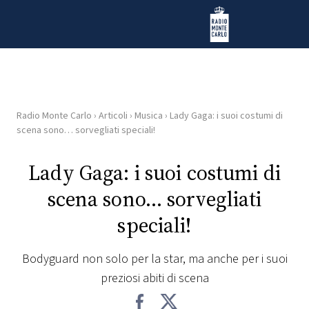
Vai al contenuto
Radio Monte Carlo
Radio Monte Carlo
›
Articoli
›
Musica
›
Lady Gaga: i suoi costumi di
HOME
scena sono… sorvegliati speciali!
RADIO
Lady Gaga: i suoi costumi di
scena sono… sorvegliati
WEB
RADIO
speciali!
PLAYLIST
Bodyguard non solo per la star, ma anche per i suoi
preziosi abiti di scena
NEWS