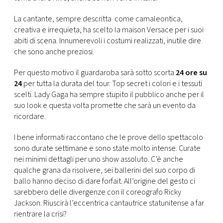
CONSIGLIA
La cantante, sempre descritta come camaleontica,
creativa e irrequieta, ha scelto la maison Versace per i suoi
abiti di scena. Innumerevoli i costumi realizzati, inutile dire
che sono anche preziosi.
Per questo motivo il guardaroba sarà sotto scorta
24 ore su
24
per tutta la durata del tour. Top secret i colori e i tessuti
scelti. Lady Gaga ha sempre stupito il pubblico anche per il
suo look e questa volta promette che sarà un evento da
ricordare.
I bene informati raccontano che le prove dello spettacolo
sono durate settimane e sono state molto intense. Curate
nei minimi dettagli per uno show assoluto. C’è anche
qualche grana da risolvere, sei ballerini del suo corpo di
ballo hanno deciso di dare forfait. All’origine del gesto ci
sarebbero delle divergenze con il coreografo Ricky
Jackson. Riuscirà l’eccentrica cantautrice statunitense a far
rientrare la crisi?