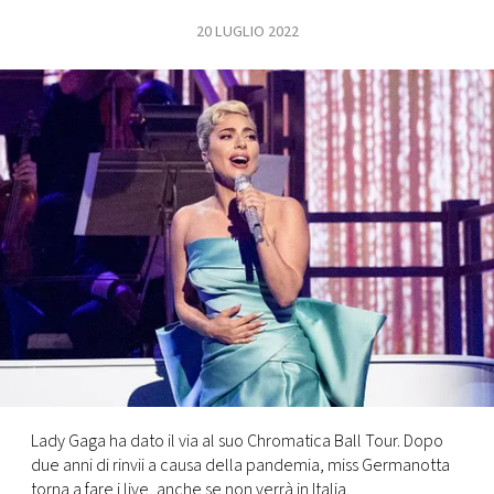
20 LUGLIO 2022
FOTO
CONCORSI
EVENTI
VIDEO
TV
PRINCIPATO
DI
MONACO
Lady Gaga ha dato il via al suo Chromatica Ball Tour. Dopo
due anni di rinvii a causa della pandemia, miss Germanotta
RMC
torna a fare i live, anche se non verrà in Italia.