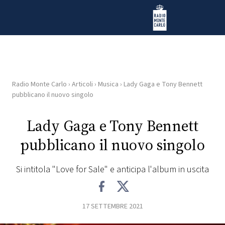
Vai al contenuto
Radio Monte Carlo
Radio Monte Carlo
›
Articoli
›
Musica
›
Lady Gaga e Tony Bennett
HOME
pubblicano il nuovo singolo
RADIO
Lady Gaga e Tony Bennett
pubblicano il nuovo singolo
WEB
RADIO
Si intitola "Love for Sale" e anticipa l'album in uscita
PLAYLIST
17 SETTEMBRE 2021
NEWS