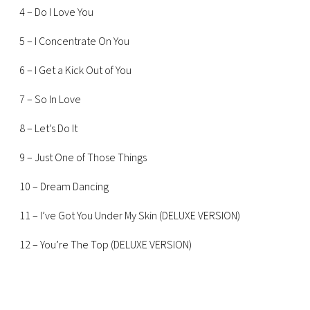
4 – Do I Love You
5 – I Concentrate On You
6 – I Get a Kick Out of You
7 – So In Love
8 – Let’s Do It
9 – Just One of Those Things
10 – Dream Dancing
11 – I’ve Got You Under My Skin (DELUXE VERSION)
12 – You’re The Top (DELUXE VERSION)