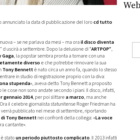
Web
 annunciato la data di pubblicazione del loro
cd tutto
 nuova – se ne parlava da mesi – ma ora
il
disco diventa
” d uscirà a settembre. Dopo la delusione di “
ARTPOP”
,
y Gaga
, la popstar sembra pronta a tornare con una
etamente diverso
e che potrebbe rinnovare la sua
on
Tony Bennett
è nato circa un anno fa, quando lo stesso
ntrare in studio di registrazione proprio con la diva:
sona stupenda
», aveva detto Tony Bennett a proposito
le cose non sono andate secondo i piani. Il disco, infatti,
r gennaio 2014
, per poi slittare
a marzo
, ma anche
 Ora il celebre giornalista statunitense Roger Friedman ha
” verrà pubblicato nel mese di settembre, riportando
 di Tony Bennett
nei confronti della collega: «
La voce
ra cantante».
 è stato
un periodo piuttosto complicato
. Il 2013 infatti