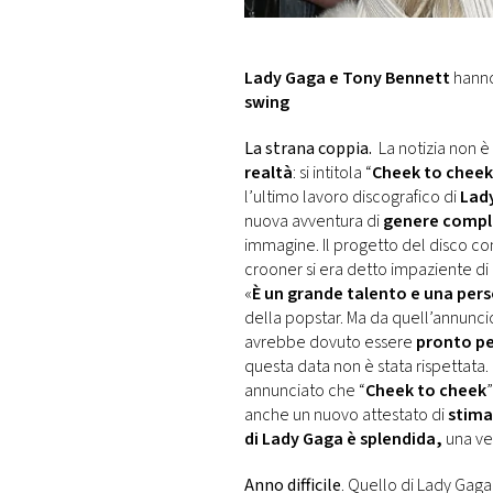
DI
MONACO
Lady Gaga e Tony Bennett
hanno
RMC
swing
CONSIGLIA
La strana coppia.
La notizia non è
realtà
: si intitola “
Cheek to cheek
l’ultimo lavoro discografico di
Lad
nuova avventura di
genere compl
immagine. Il progetto del disco c
crooner si era detto impaziente di e
«
È un grande talento e una per
della popstar. Ma da quell’annuncio 
avrebbe dovuto essere
pronto pe
questa data non è stata rispettata.
annunciato che “
Cheek to cheek
anche un nuovo attestato di
stima
di Lady Gaga è splendida,
una ve
Anno difficile
. Quello di Lady Gaga