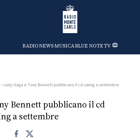
Radio Monte Carlo
RADIO
NEWS
MUSICA
BLUE NOTE
TV
s
›
Lady Gaga e Tony Bennett pubblicano il cd swing a settembre
ny Bennett pubblicano il cd
ng a settembre