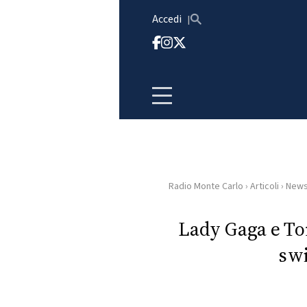
Vai al contenuto
Accedi
Radio Monte Carlo
›
Articoli
›
New
HOME
Lady Gaga e To
RADIO
swi
WEB
RADIO