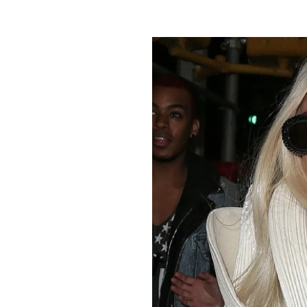
PLAYLIST
NEWS
FOTO
CONCORSI
EVENTI
VIDEO
TV
PRINCIPATO