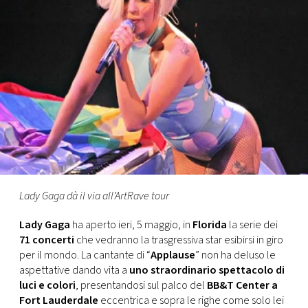
FOTO
CONCORSI
EVENTI
VIDEO
TV
Lady Gaga dà il via all’ArtRave tour
Lady Gaga
ha aperto ieri, 5 maggio, in
Florida
la serie dei
PRINCIPATO
71 concerti
che vedranno la trasgressiva star esibirsi in giro
DI
per il mondo. La cantante di “
Applause
” non ha deluso le
MONACO
aspettative dando vita a
uno straordinario spettacolo di
luci e colori
, presentandosi sul palco del
BB&T Center a
RMC
Fort Lauderdale
eccentrica e sopra le righe come solo lei