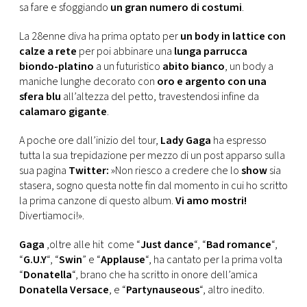
CONSIGLIA
sa fare e sfoggiando
un gran numero di costumi
.
La 28enne diva ha prima optato per
un body in lattice con
calze a rete
per poi abbinare una
lunga parrucca
biondo-platino
a un futuristico
abito bianco
, un body a
maniche lunghe decorato con
oro e argento con una
sfera blu
all’altezza del petto, travestendosi infine da
calamaro gigante
.
A poche ore dall’inizio del tour,
Lady Gaga
ha espresso
tutta la sua trepidazione per mezzo di un post apparso sulla
sua pagina
Twitter:
»Non riesco a credere che lo
show
sia
stasera, sogno questa notte fin dal momento in cui ho scritto
la prima canzone di questo album.
Vi amo mostri!
Divertiamoci!».
Gaga
,oltre alle hit come “
Just dance
“, “
Bad romance
“,
“
G.U.Y
“, “
Swin
” e “
Applause
“, ha cantato per la prima volta
“
Donatella
“, brano che ha scritto in onore dell’amica
Donatella Versace
, e “
Partynauseous
“, altro inedito.