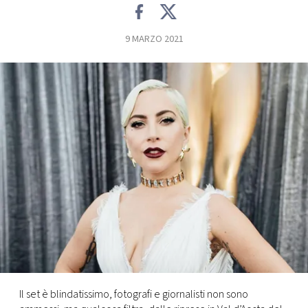
FOTO
9 MARZO 2021
CONCORSI
EVENTI
VIDEO
TV
PRINCIPATO
DI
MONACO
Il set è blindatissimo, fotografi e giornalisti non sono
RMC