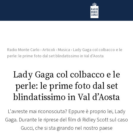
Vai al contenuto
Radio Monte Carlo
Radio Monte Carlo
›
Articoli
›
Musica
›
Lady Gaga col colbacco e le
HOME
perle: le prime foto dal set blindatissimo in Val d’Aosta
RADIO
Lady Gaga col colbacco e le
perle: le prime foto dal set
WEB
RADIO
blindatissimo in Val d’Aosta
PLAYLIST
L'avreste mai riconosciuta? Eppure è proprio lei, Lady
Gaga. Durante le riprese del film di Ridley Scott sul caso
NEWS
Gucci, che si sta girando nel nostro paese