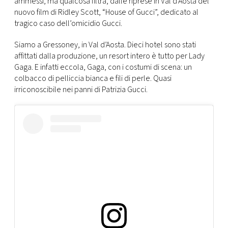
ammessi, ma qualcosa filtra, dalle riprese in Val d’Aosta del
CONSIGLIA
nuovo film di Ridley Scott, “House of Gucci”, dedicato al
tragico caso dell’omicidio Gucci.
Siamo a Gressoney, in Val d’Aosta. Dieci hotel sono stati
affittati dalla produzione, un resort intero è tutto per Lady
Gaga. E infatti eccola, Gaga, con i costumi di scena: un
colbacco di pelliccia bianca e fili di perle. Quasi
irriconoscibile nei panni di Patrizia Gucci.