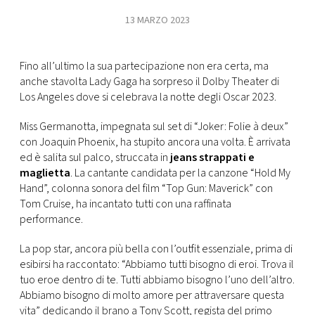
13 MARZO 2023
FOTO
Fino all’ultimo la sua partecipazione non era certa, ma
CONCORSI
anche stavolta Lady Gaga ha sorpreso il Dolby Theater di
Los Angeles dove si celebrava la notte degli Oscar 2023.
EVENTI
Miss Germanotta, impegnata sul set di “Joker: Folie à deux”
con Joaquin Phoenix, ha stupito ancora una volta. È arrivata
VIDEO
ed è salita sul palco, struccata in
jeans strappati e
maglietta
. La cantante candidata per la canzone “Hold My
Hand”, colonna sonora del film “Top Gun: Maverick” con
TV
Tom Cruise, ha incantato tutti con una raffinata
performance.
PRINCIPATO
DI
La pop star, ancora più bella con l’outfit essenziale, prima di
MONACO
esibirsi ha raccontato: “Abbiamo tutti bisogno di eroi. Trova il
tuo eroe dentro di te. Tutti abbiamo bisogno l’uno dell’altro.
Abbiamo bisogno di molto amore per attraversare questa
RMC
vita” dedicando il brano a Tony Scott, regista del primo