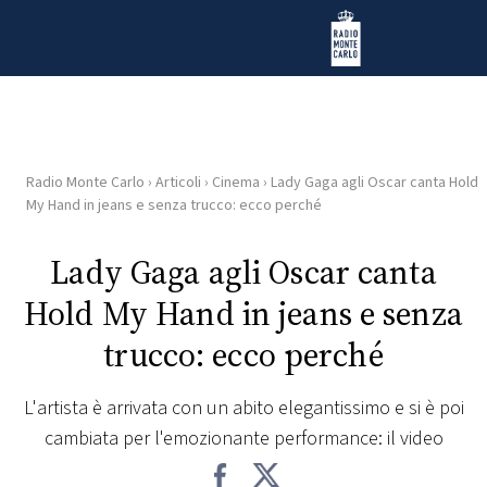
Vai al contenuto
Radio Monte Carlo
Radio Monte Carlo
›
Articoli
›
Cinema
›
Lady Gaga agli Oscar canta Hold
HOME
My Hand in jeans e senza trucco: ecco perché
RADIO
Lady Gaga agli Oscar canta
Hold My Hand in jeans e senza
WEB
RADIO
trucco: ecco perché
PLAYLIST
L'artista è arrivata con un abito elegantissimo e si è poi
cambiata per l'emozionante performance: il video
NEWS