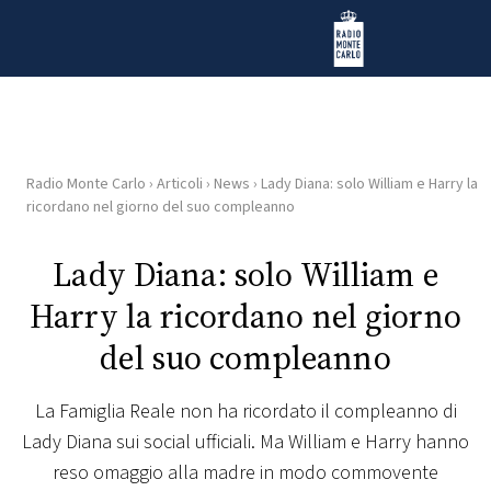
Vai al contenuto
Radio Monte Carlo
Radio Monte Carlo
›
Articoli
›
News
›
Lady Diana: solo William e Harry la
HOME
ricordano nel giorno del suo compleanno
RADIO
Lady Diana: solo William e
Harry la ricordano nel giorno
WEB
RADIO
del suo compleanno
PLAYLIST
La Famiglia Reale non ha ricordato il compleanno di
Lady Diana sui social ufficiali. Ma William e Harry hanno
NEWS
reso omaggio alla madre in modo commovente