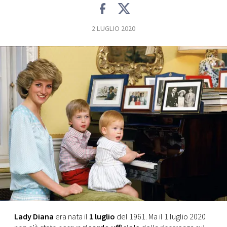
FOTO
2 LUGLIO 2020
CONCORSI
EVENTI
VIDEO
TV
PRINCIPATO
DI
MONACO
Lady Diana
era nata il
1 luglio
del 1961. Ma il 1 luglio 2020
RMC