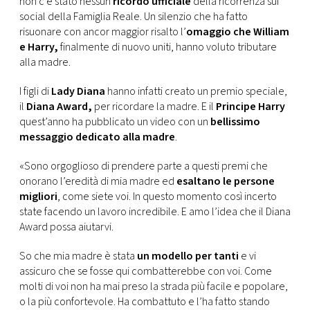
non c’è stato nessun
ricordo ufficiale
della ricorrenza sui
CONSIGLIA
social della Famiglia Reale. Un silenzio che ha fatto
risuonare con ancor maggior risalto l’
omaggio che William
e Harry,
finalmente di nuovo uniti, hanno voluto tributare
alla madre.
I figli di
Lady Diana
hanno infatti creato un premio speciale,
il
Diana Award,
per ricordare la madre. E il
Principe Harry
quest’anno ha pubblicato un video con un
bellissimo
messaggio dedicato alla madre
.
«Sono orgoglioso di prendere parte a questi premi che
onorano l’eredità di mia madre ed
esaltano le persone
migliori
, come siete voi. In questo momento così incerto
state facendo un lavoro incredibile. E amo l’idea che il Diana
Award possa aiutarvi.
So che mia madre è stata
un modello per tanti
e vi
assicuro che se fosse qui combatterebbe con voi. Come
molti di voi non ha mai preso la strada più facile e popolare,
o la più confortevole. Ha combattuto e l’ha fatto stando