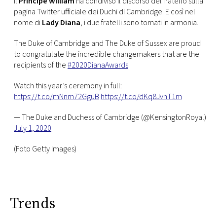
Il
Principe William
ha condiviso il discorso del fratello sulla
pagina Twitter ufficiale dei Duchi di Cambridge. E così nel
nome di
Lady Diana
, i due fratelli sono tornati in armonia.
The Duke of Cambridge and The Duke of Sussex are proud
to congratulate the incredible changemakers that are the
recipients of the
#2020DianaAwards
Watch this year’s ceremony in full:
https://t.co/mNnm72GguB
https://t.co/dKq8JvnT1m
— The Duke and Duchess of Cambridge (@KensingtonRoyal)
July 1, 2020
(Foto Getty Images)
Trends