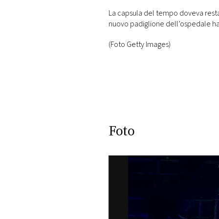
DI
La capsula del tempo doveva restar
MONACO
nuovo padiglione dell’ospedale ha f
RMC
(Foto Getty Images)
CONSIGLIA
Foto