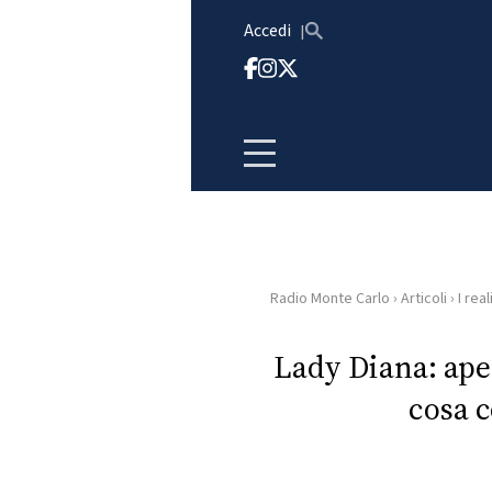
Vai al contenuto
Accedi
Radio Monte Carlo
›
Articoli
›
I real
HOME
Lady Diana: aper
RADIO
cosa c
WEB
RADIO