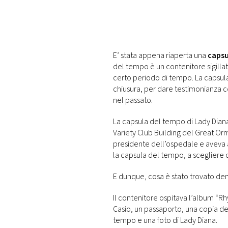
PLAYLIST
NEWS
E’ stata appena riaperta una
capsu
del tempo è un contenitore sigillato i
FOTO
certo periodo di tempo.
La capsul
chiusura, per dare testimonianza co
nel passato.
CONCORSI
La capsula del tempo di Lady Dian
EVENTI
Variety Club Building del
Great Orm
presidente dell’ospedale e aveva a
la capsula del tempo, a scegliere c
VIDEO
E dunque, cosa è stato trovato de
TV
Il contenitore ospitava
l’album “Rh
Casio, un passaporto, una copia de
tempo e una foto di Lady Diana.
PRINCIPATO