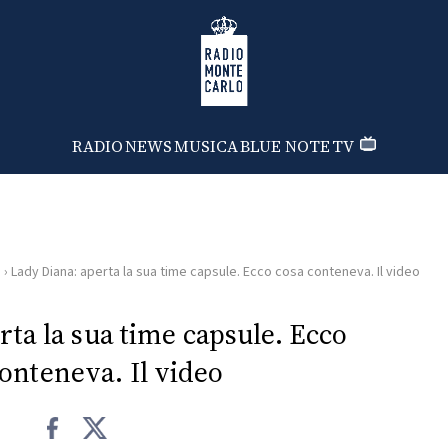
Radio Monte Carlo
RADIO
NEWS
MUSICA
BLUE NOTE
TV
i
›
Lady Diana: aperta la sua time capsule. Ecco cosa conteneva. Il video
ta la sua time capsule. Ecco
onteneva. Il video