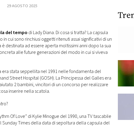
29 AGOSTO 2025
Tre
la del tempo
di Lady Diana. Di cosa si tratta? La capsula
n cui sono rinchiusi oggetti ritenuti assai significativi di un
a
è destinata ad essere aperta moltissimi anni dopo la sua
ncreta alle future generazioni del modo in cui si viveva
a era stata
seppellita nel 1991 nelle
fondamenta del
and Street Hospital (GOSH). La Principessa del Galles era
iutato 2 bambini, vincitori di un concorso per realizzare
osa inserire nella scatola.
ntro?
ythm Of Love” di Kylie Minogue del 1990, una TV tascabile
l Sunday Times della data di sepoltura della capsula del