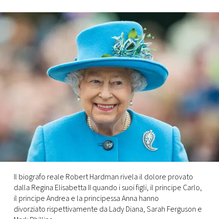
FOTO
CONCORSI
EVENTI
VIDEO
TV
PRINCIPATO
DI
Il biografo reale Robert Hardman rivela il dolore provato
MONACO
dalla Regina Elisabetta II quando i suoi figli, il principe Carlo,
il principe Andrea e la principessa Anna hanno
divorziato rispettivamente da Lady Diana, Sarah Ferguson e
RMC