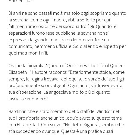
Mark Phillips.
CONSIGLIA
Di anni ne sono passati molti ma solo oggi scopriamo quanto
la sovrana, come ogni madre, abbia sofferto per qui
fallimenti amorosi di tre dei suoi quattro figli. Quando le
separazioni furono rese pubbliche la sovrana non si
espresse, da grande maestra di diplomazia. Nessun
comunicato, nemmeno ufficiale. Solo silenzio e rispetto per
quei matrimoni finiti.
Ora nella biografia “Queen of Our Times: The Life of Queen
Elizabeth II” l’autore racconta: “Esteriormente stoica, come
sempre, la regina trovava i colloqui sul divorzio dei suoi figli
profondamente sconvolgenti. Ogni tanto, si intravedeva la
sua disperazione. La angosciava molto più di quanto
lasciasse intendere”.
Hardman che è stato membro dello staff dei Windsor nel
suo libro riporta anche un colloquio avuto su questo tema
con Elisabetta II. Così scrive: “Ho detto Signora, sembra che
stia succedendo ovunque. Questa è una pratica quasi