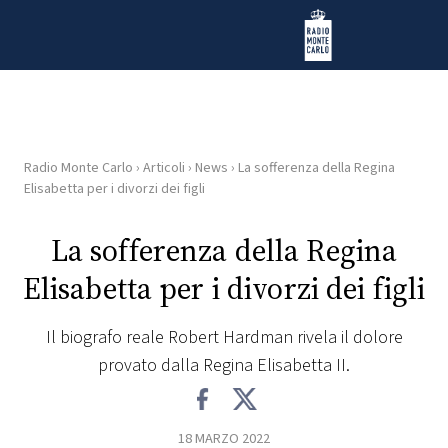
Vai al contenuto
Radio Monte Carlo
Radio Monte Carlo
›
Articoli
›
News
›
La sofferenza della Regina
HOME
Elisabetta per i divorzi dei figli
RADIO
La sofferenza della Regina
Elisabetta per i divorzi dei figli
WEB
RADIO
Il biografo reale Robert Hardman rivela il dolore
provato dalla Regina Elisabetta II.
PLAYLIST
NEWS
18 MARZO 2022