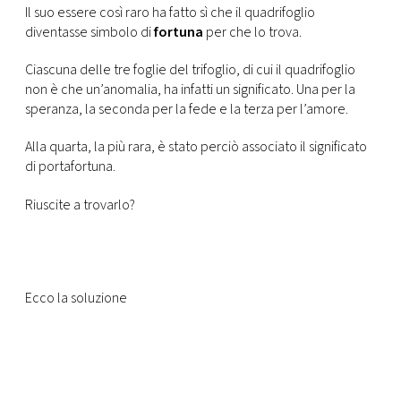
CONSIGLIA
Il suo essere così raro ha fatto sì che il quadrifoglio
diventasse simbolo di
fortuna
per che lo trova.
Ciascuna delle tre foglie del trifoglio, di cui il quadrifoglio
non è che un’anomalia, ha infatti un significato. Una per la
speranza, la seconda per la fede e la terza per l’amore.
Alla quarta, la più rara, è stato perciò associato il significato
di portafortuna.
Riuscite a trovarlo?
Ecco la soluzione