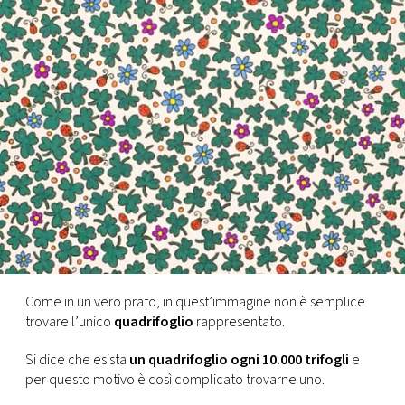
FOTO
CONCORSI
EVENTI
VIDEO
TV
PRINCIPATO
Come in un vero prato, in quest’immagine non è semplice
DI
trovare l’unico
quadrifoglio
rappresentato.
MONACO
Si dice che esista
un quadrifoglio ogni 10.000 trifogli
e
per questo motivo è così complicato trovarne uno.
RMC