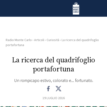
Vai al contenuto
Radio Monte Carlo
Radio Monte Carlo
›
Articoli
›
Curiosità
›
La ricerca del quadrifoglio
HOME
portafortuna
RADIO
La ricerca del quadrifoglio
portafortuna
WEB
RADIO
Un rompicapo estivo, colorato e... fortunato.
PLAYLIST
19 LUGLIO 2016
NEWS