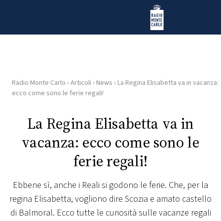
Vai al contenuto
Radio Monte Carlo
Radio Monte Carlo
›
Articoli
›
News
›
La Regina Elisabetta va in vacanza:
HOME
ecco come sono le ferie regali!
RADIO
La Regina Elisabetta va in
vacanza: ecco come sono le
WEB
RADIO
ferie regali!
PLAYLIST
Ebbene sì, anche i Reali si godono le ferie. Che, per la
regina Elisabetta, vogliono dire Scozia e amato castello
NEWS
di Balmoral. Ecco tutte le curiosità sulle vacanze regali