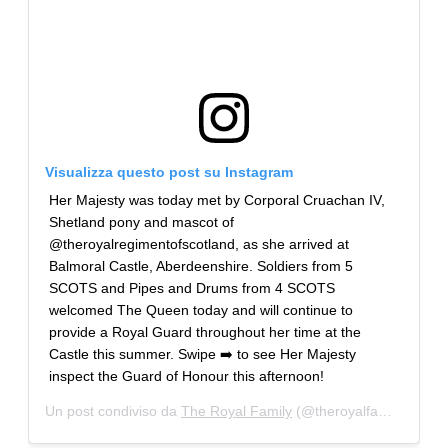
Visualizza questo post su Instagram
Her Majesty was today met by Corporal Cruachan IV,
Shetland pony and mascot of
@theroyalregimentofscotland, as she arrived at
Balmoral Castle, Aberdeenshire. Soldiers from 5
SCOTS and Pipes and Drums from 4 SCOTS
welcomed The Queen today and will continue to
provide a Royal Guard throughout her time at the
Castle this summer. Swipe ➡️ to see Her Majesty
inspect the Guard of Honour this afternoon!
Un post condiviso da
The Royal Family
(@theroyalfamily) in data: