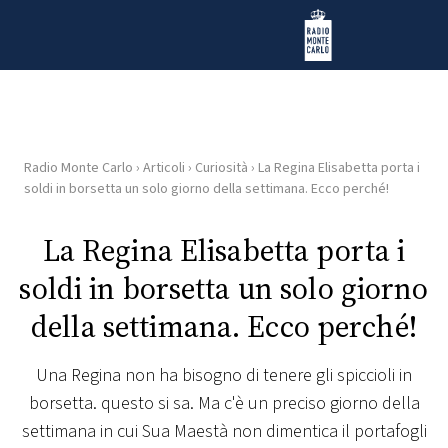
Vai al contenuto
Radio Monte Carlo
Radio Monte Carlo
›
Articoli
›
Curiosità
›
La Regina Elisabetta porta i
HOME
soldi in borsetta un solo giorno della settimana. Ecco perché!
RADIO
La Regina Elisabetta porta i
soldi in borsetta un solo giorno
WEB
RADIO
della settimana. Ecco perché!
PLAYLIST
Una Regina non ha bisogno di tenere gli spiccioli in
borsetta. questo si sa. Ma c'è un preciso giorno della
NEWS
settimana in cui Sua Maestà non dimentica il portafogli