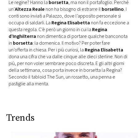
CONSIGLIA
Le regine? Hanno la
borsetta
, ma non il portafoglio. Perché
un’
Altezza Reale
non ha bisogno di estrarre il
borsellino
. I
conti sono inviati a Palazzo, dove l’apposito personale si
occupa di saldarli. La
Regina Elisabetta
non fa eccezione a
questa regola. C’è però un giorno in cui la
Regina
d’Inghilterra
non dimentica di portare qualche banconota
in
borsetta
: la domenica. Il motivo? Per poter fare
un’offerta in chiesa. Per i più curiosi, la
Regina Elisabetta
dona una cifra che va dalle cinque alle dieci sterline. Non di
più, per non voler sembrare poco discreta. E gli altri giorni
della settimana, cosa porta invece in borsetta la Regina?
Secondo il tabloid The Sun, un rossetto, una penna e
pastiglie alla menta.
Trends