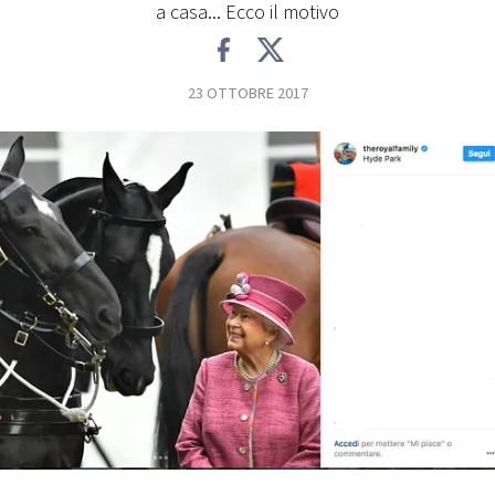
a casa... Ecco il motivo
FOTO
23 OTTOBRE 2017
CONCORSI
EVENTI
VIDEO
TV
PRINCIPATO
DI
MONACO
RMC